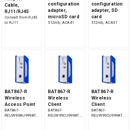
configuration
configuration
Cable,
adapter,
adapter, SD
RJ11/RJ45
microSD card
card
Convert from RJ45
to RJ11
512mb, ACA41
512mb, ACA31
BAT867-R
BAT867-R
BAT867-R
Wireless
Wireless
Wireless
Access Point
Client
Client
BAT867-
BAT867-
BAT867-
REUW99AU999AT199L999ZH
REUW99CU999AT199L9999H
REUW99CU999AT199L999ZH