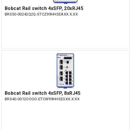
Bobcat Rail switch 4xSFP, 20xRJ45
BRS50-00242Q2Q-STCZ99HHSEAXX.X.XX
Bobcat Rail switch 4xSFP, 8xRJ45
BRS40-0012OOOO-ETCW99HHSESXX.X.XX