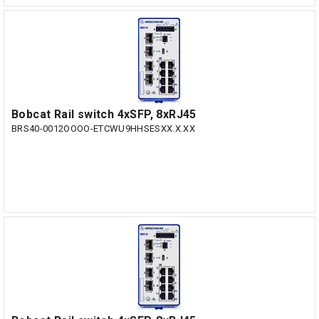
Bobcat Rail switch 4xSFP, 8xRJ45
BRS40-0012OOOO-ETCWU9HHSESXX.X.XX