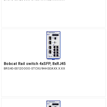
Bobcat Rail switch 4xSFP, 8xRJ45
BRS40-0012OOOO-STCVU9HHSEAXX.X.XX