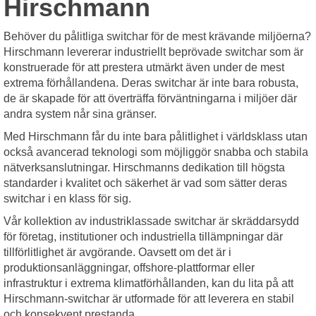
Hirschmann
Behöver du pålitliga switchar för de mest krävande miljöerna?
Hirschmann levererar industriellt beprövade switchar som är
konstruerade för att prestera utmärkt även under de mest
extrema förhållandena. Deras switchar är inte bara robusta,
de är skapade för att överträffa förväntningarna i miljöer där
andra system når sina gränser.
Med Hirschmann får du inte bara pålitlighet i världsklass utan
också avancerad teknologi som möjliggör snabba och stabila
nätverksanslutningar. Hirschmanns dedikation till högsta
standarder i kvalitet och säkerhet är vad som sätter deras
switchar i en klass för sig.
Vår kollektion av industriklassade switchar är skräddarsydd
för företag, institutioner och industriella tillämpningar där
tillförlitlighet är avgörande. Oavsett om det är i
produktionsanläggningar, offshore-plattformar eller
infrastruktur i extrema klimatförhållanden, kan du lita på att
Hirschmann-switchar är utformade för att leverera en stabil
och konsekvent prestanda.