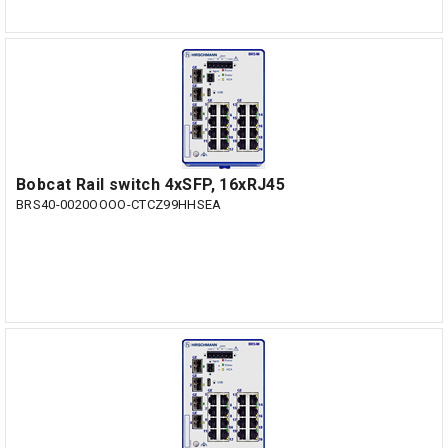
Bobcat Rail switch 4xSFP, 16xRJ45
BRS40-0020OOOO-CTCZ99HHSEA