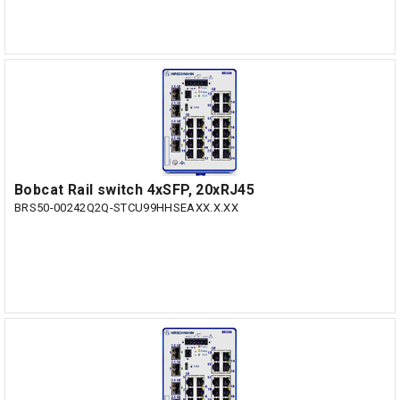
Bobcat Rail switch 4xSFP, 20xRJ45
BRS50-00242Q2Q-STCU99HHSEAXX.X.XX