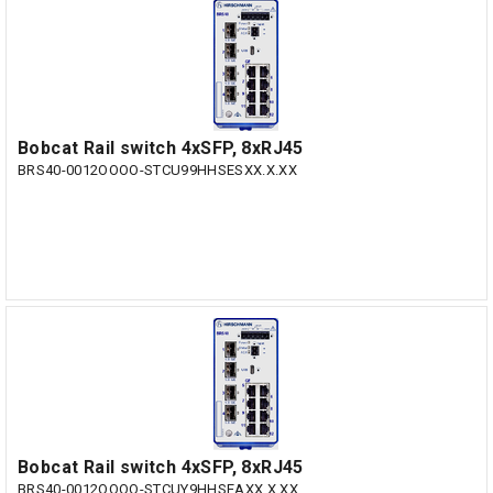
Bobcat Rail switch 4xSFP, 8xRJ45
BRS40-0012OOOO-STCU99HHSESXX.X.XX
Bobcat Rail switch 4xSFP, 8xRJ45
BRS40-0012OOOO-STCUY9HHSEAXX.X.XX