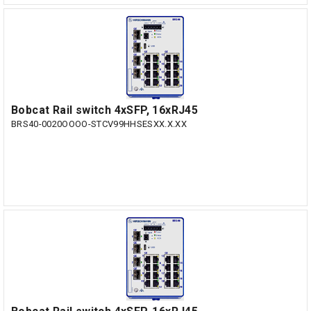
Bobcat Rail switch 4xSFP, 16xRJ45
BRS40-0020OOOO-STCV99HHSESXX.X.XX