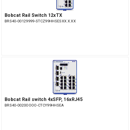
Bobcat Rail Switch 12xTX
BRS40-00129999-STCZ99HHSESXX.X.XX
Bobcat Rail switch 4xSFP, 16xRJ45
BRS40-0020OOOO-CTCY99HHSEA