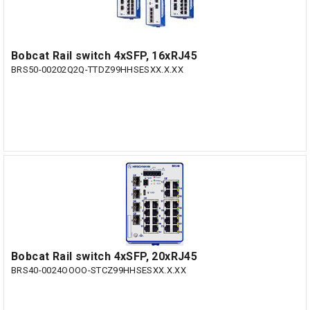
Bobcat Rail switch 4xSFP, 16xRJ45
BRS50-00202Q2Q-TTDZ99HHSESXX.X.XX
Bobcat Rail switch 4xSFP, 20xRJ45
BRS40-0024OOOO-STCZ99HHSESXX.X.XX