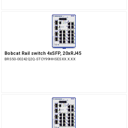
Bobcat Rail switch 4xSFP, 20xRJ45
BRS50-00242Q2Q-STCY99HHSESXX.X.XX