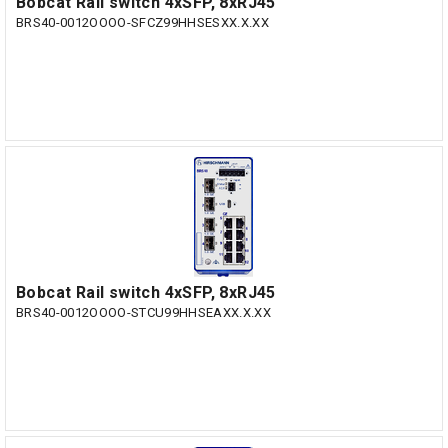
Bobcat Rail switch 4xSFP, 8xRJ45
BRS40-0012OOOO-SFCZ99HHSESXX.X.XX
Bobcat Rail switch 4xSFP, 8xRJ45
BRS40-0012OOOO-STCU99HHSEAXX.X.XX