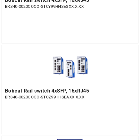
Bobcat Rail switch 4xSFP, 16xRJ45
BRS40-0020OOOO-STCY99HHSESXX.X.XX
Bobcat Rail switch 4xSFP, 16xRJ45
BRS40-0020OOOO-STCZ99HHSEAXX.X.XX