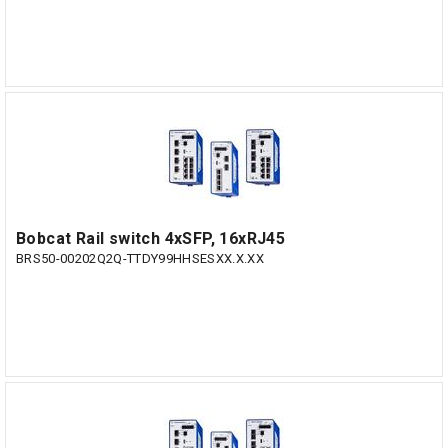
Bobcat Rail switch 4xSFP, 16xRJ45
BRS50-00202Q2Q-TTDY99HHSESXX.X.XX