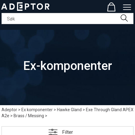
Ex-komponenter
Adeptor
>
Ex komponenter
>
Hawke Gland
>
Exe Through Gland APEX
A2e
>
Brass / Messing
>
Filter