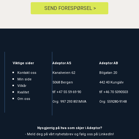
SEND FORESPØRSEL >
Viktige sider
Adeptor AS
Adeptor AB
Kontakt oss
Kanalveien 62
Bilgatan 20
Min side
5068 Bergen
442 40 Kungälv
Vilkår
tlf +47 55 59 69 90
tlf +46 70 5090503
Kvalitet
Om oss
Org: 997 293 851MVA
Org: 559280-9148
Nysgjerrig på hva som skjer i Adeptor?
- Meld deg på vårt nyhetsbrev og følg oss på LinkedIn!