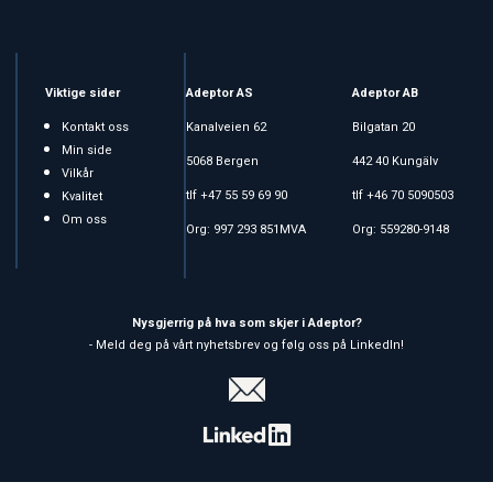
Viktige sider
Adeptor AS
Adeptor AB
Kontakt oss
Kanalveien 62
Bilgatan 20
Min side
5068 Bergen
442 40 Kungälv
Vilkår
tlf +47 55 59 69 90
tlf +46 70 5090503
Kvalitet
Om oss
Org: 997 293 851MVA
Org: 559280-9148
Nysgjerrig på hva som skjer i Adeptor?
- Meld deg på vårt nyhetsbrev og følg oss på LinkedIn!