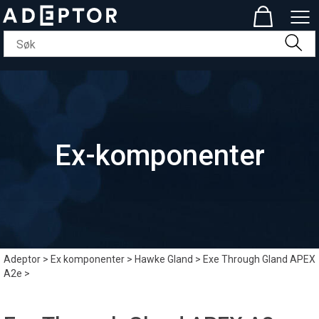
Ex-komponenter
Adeptor
>
Ex komponenter
>
Hawke Gland
>
Exe Through Gland APEX
A2e
>