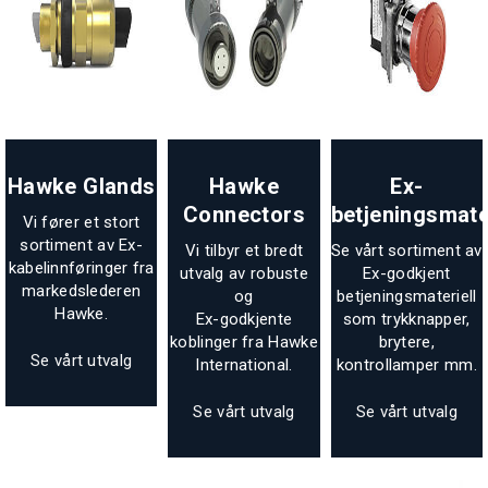
Hawke Glands
Hawke
Ex-
Connectors
betjeningsmater
Vi fører et stort
sortiment av Ex-
Vi tilbyr et bredt
Se vårt sortiment av
kabelinnføringer fra
utvalg av robuste
Ex-godkjent
markedslederen
og
betjeningsmateriell
Hawke.
Ex-godkjente
som trykknapper,
koblinger fra Hawke
brytere,
Se vårt utvalg
International.
kontrollamper mm.
Se vårt utvalg
Se vårt utvalg