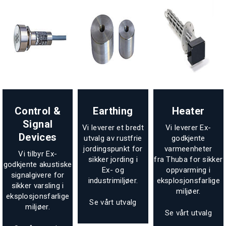
Control &
Earthing
Heater
Signal
Vi leverer et bredt
Vi leverer Ex-
Devices
utvalg av rustfrie
godkjente
jordingspunkt for
varmeenheter
Vi tilbyr Ex-
sikker jording i
fra Thuba for sikker
godkjente akustiske
Ex- og
oppvarming i
signalgivere for
industrimiljøer.
eksplosjonsfarlige
sikker varsling i
miljøer.
eksplosjonsfarlige
Se vårt utvalg
miljøer.
Se vårt utvalg