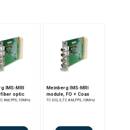
rg IMS-MRI
Meinberg IMS-MRI
fiber optic
module, FO + Coax
TC AM,PPS,10MHz
TC DCLS,TC AM,PPS,10MHz