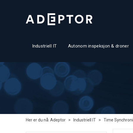
Industriell IT
Autonom inspeksjon & droner
Her er du nå:
Adeptor
>
Industriell IT
>
Time Synchroni