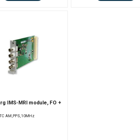
rg IMS-MRI module, FO +
,TC AM,PPS,10MHz