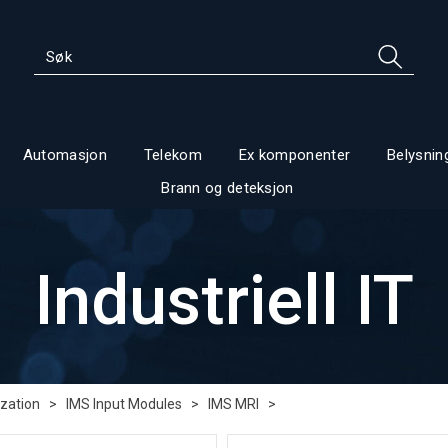
Automasjon
Telekom
Ex komponenter
Belysnin
Brann og deteksjon
Industriell IT
zation
>
IMS Input Modules
>
IMS MRI
>