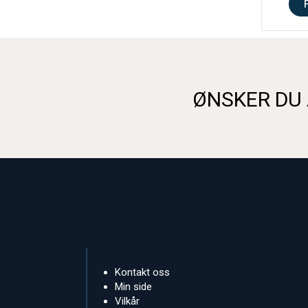
ØNSKER DU 
Kontakt oss
Min side
Vilkår