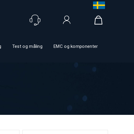
Logg inn
g
Test og måling
EMC og komponenter