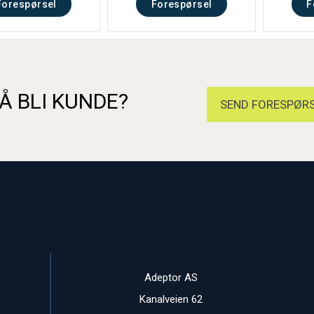
Forespørsel
Forespørsel
F
Å BLI KUNDE?
SEND FORESPØRS
Adeptor AS
Kanalveien 62