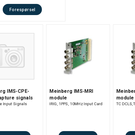
Forespørsel
rg IMS-CPE-
Meinberg IMS-MRI
Meinbe
apture signals
module
module 
e Input Signals
IRIG, 1PPS, 10MHz Input Card
TC DCLS,