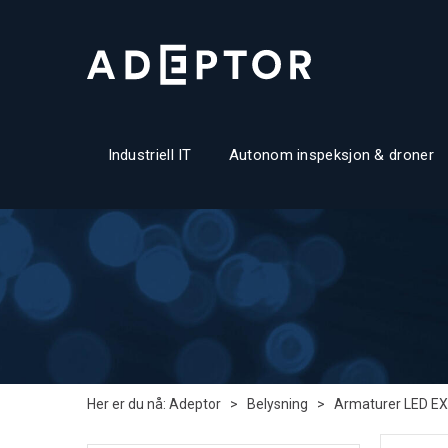
Industriell IT
Autonom inspeksjon & droner
Her er du nå:
Adeptor
>
Belysning
>
Armaturer LED EX