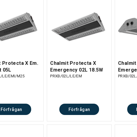
t Protecta X Em.
Chalmit Protecta X
Chalmit
tt 05L
Emergency 02L 18.5W
Emerge
L/LE/EMI/M25
PRXB/02L/LE/EM
PRXB/02L
Förfrågan
Förfrågan