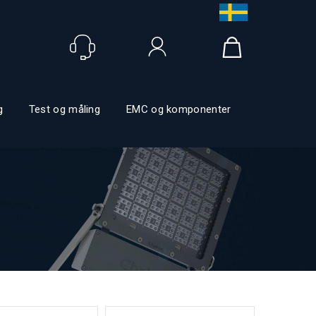
Logga in
g
Test og måling
EMC og komponenter