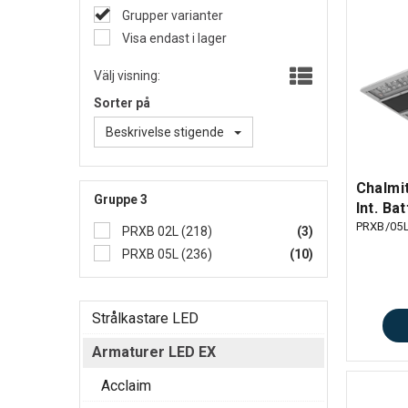
Grupper varianter
Visa endast i lager
Välj visning:
Sorter på
Beskrivelse stigende
Chalmi
Gruppe 3
Int. Ba
PRXB/05
PRXB 02L (218)
(3)
PRXB 05L (236)
(10)
Strålkastare LED
Armaturer LED EX
Acclaim