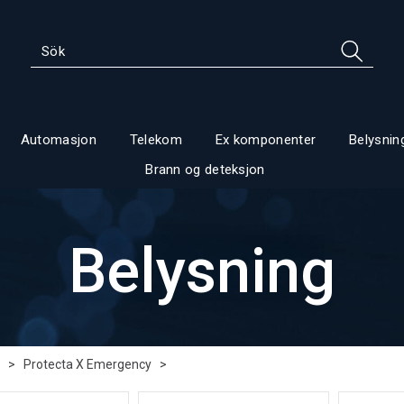
Automasjon
Telekom
Ex komponenter
Belysnin
Brann og deteksjon
Belysning
>
Protecta X Emergency
>