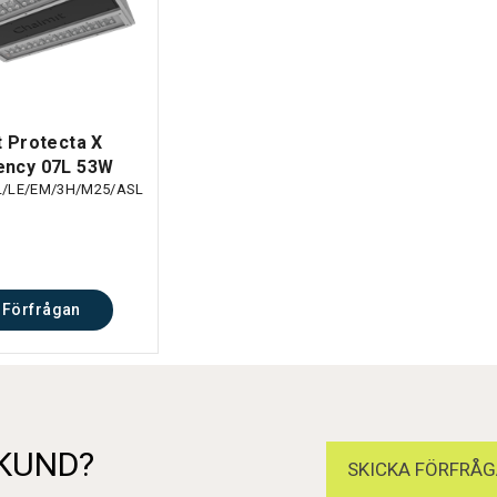
t Protecta X
ncy 07L 53W
L/LE/EM/3H/M25/ASL
Förfrågan
 KUND?
SKICKA FÖRFRÅG