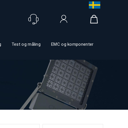
Logga in
g
Test og måling
EMC og komponenter