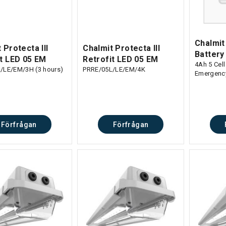
Chalmit
 Protecta III
Chalmit Protecta III
Battery
it LED 05 EM
Retrofit LED 05 EM
4Ah 5 Cell
/LE/EM/3H (3 hours)
PRRE/05L/LE/EM/4K
Emergenc
Förfrågan
Förfrågan