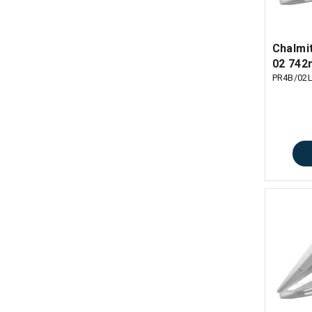
Chalmi
02 74
PR4B/02L