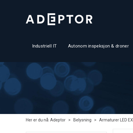
Industriell IT
Autonom inspeksjon & droner
Her er du nå:
Adeptor
>
Belysning
>
Armaturer LED EX