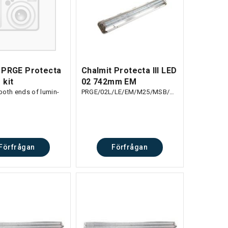
 PRGE Protecta
Chalmit Protecta III LED
 kit
02 742mm EM
both ends of lumin-
PRGE/02L/LE/EM/M25/MSB/SC/LBE/4K
Förfrågan
Förfrågan