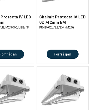
 Protecta IV LED
Chalmit Protecta IV LED
mm
02 742mm EM
/LE/M25/SC/LBE/4K
PR4B/02L/LE/EM (M20)
Förfrågan
Förfrågan