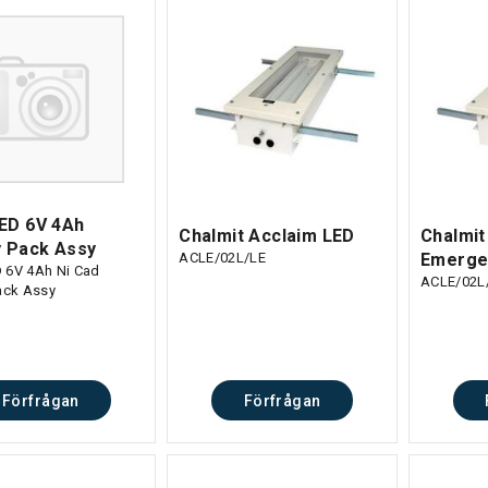
ED 6V 4Ah
Chalmit Acclaim LED
Chalmit
y Pack Assy
ACLE/02L/LE
Emerge
 6V 4Ah Ni Cad
ACLE/02L
Pack Assy
Förfrågan
Förfrågan