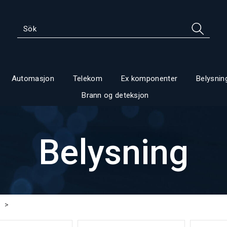
Automasjon
Telekom
Ex komponenter
Belysnin
Brann og deteksjon
Belysning
>