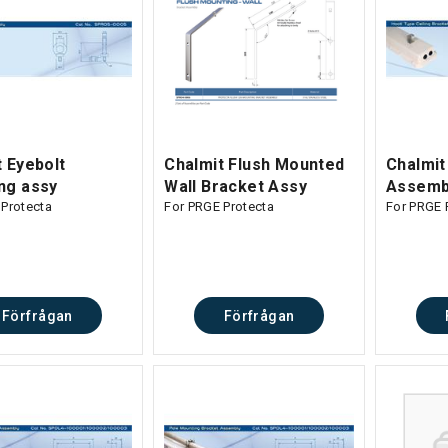
 Eyebolt
Chalmit Flush Mounted
Chalmit
ng assy
Wall Bracket Assy
Assemb
 Protecta
For PRGE Protecta
For PRGE 
Förfrågan
Förfrågan