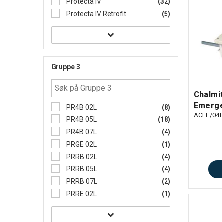
Protecta IV
(32)
Protecta IV Retrofit
(5)
Gruppe 3
Chalmi
Emerge
PR4B 02L
(8)
ACLE/04
PR4B 05L
(18)
PR4B 07L
(4)
PRGE 02L
(1)
PRRB 02L
(4)
PRRB 05L
(4)
PRRB 07L
(2)
PRRE 02L
(1)