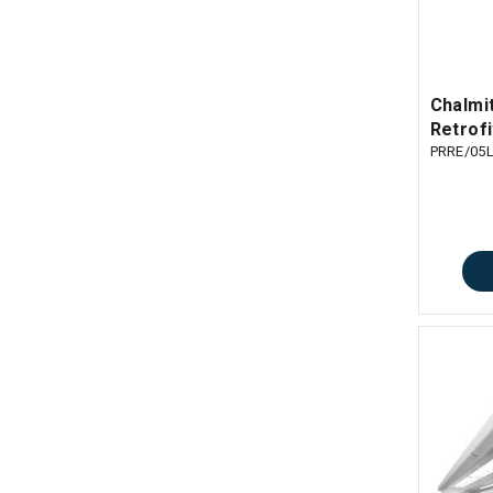
Chalmit
Retrof
PRRE/05L