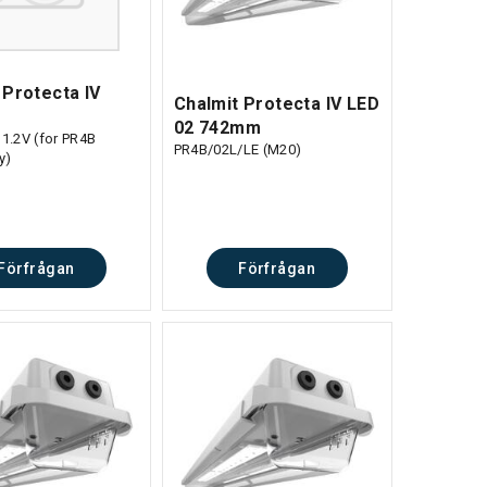
 Protecta IV
Chalmit Protecta IV LED
02 742mm
 1.2V (for PR4B
PR4B/02L/LE (M20)
y)
Förfrågan
Förfrågan