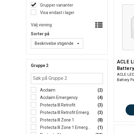
Grupper varianter
Visa endast i lager
Välj visning:
Sorter på
Beskrivelse stigende
ACLE L
Gruppe 2
Batter
ACLE LED
Battery 
Acclaim
(2)
Acclaim Emergency
(4)
Protecta III Retrofit
(3)
Protecta III Retrofit Emerg.
(3)
Protecta III Zone 1
(8)
Protecta III Zone 1 Emergency
(1)