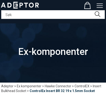
Ex-komponenter
Adeptor
>
Ex komponenter
>
Hawke Connector
>
ControlEX
>
Insert
Bulkhead Socket
>
ControlEx Insert BR 32 19 x 1.5mm Socket