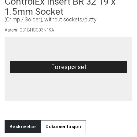
ControlEx Insert BR 32 19 x
1.5mm Socket
(Crimp / Solder), without sockets/putty
Varenr:
C31BHSC03N19A
Forespørsel
Beskrivelse
Dokumentasjon