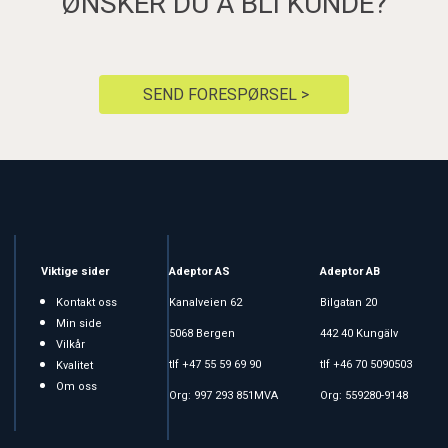
ØNSKER DU Å BLI KUNDE?
SEND FORESPØRSEL >
Viktige sider
Adeptor AS
Adeptor AB
Kontakt oss
Kanalveien 62
Bilgatan 20
Min side
5068 Bergen
442 40 Kungälv
Vilkår
tlf +47 55 59 69 90
tlf +46 70 5090503
Kvalitet
Om oss
Org: 997 293 851MVA
Org: 559280-9148