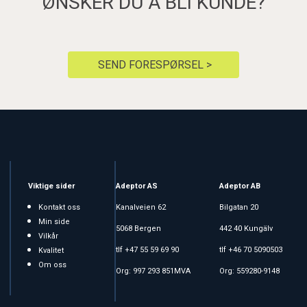
ØNSKER DU Å BLI KUNDE?
SEND FORESPØRSEL >
Viktige sider
Adeptor AS
Adeptor AB
Kontakt oss
Kanalveien 62
Bilgatan 20
Min side
5068 Bergen
442 40 Kungälv
Vilkår
tlf +47 55 59 69 90
tlf +46 70 5090503
Kvalitet
Om oss
Org: 997 293 851MVA
Org: 559280-9148