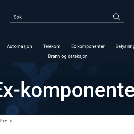
Automasjon
Telekom
Ex komponenter
Belysnin
Brann og deteksjon
Ex-komponente
 Exe
>