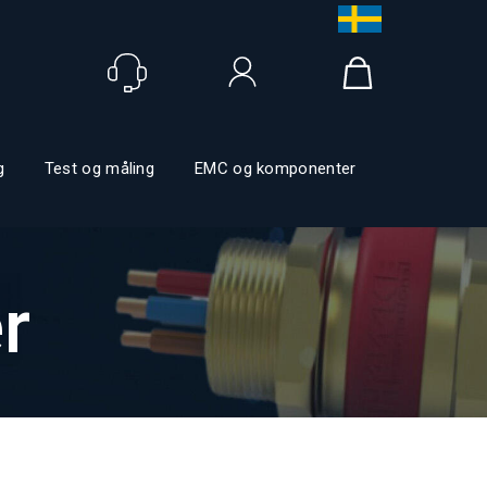
Logga in
g
Test og måling
EMC og komponenter
r