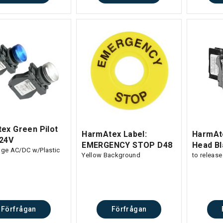
ex Green Pilot
HarmAtex Label:
HarmAt
-24V
EMERGENCY STOP D48
Head Bl
age AC/DC w/Plastic
Yellow Background
to releas
Förfrågan
Förfrågan