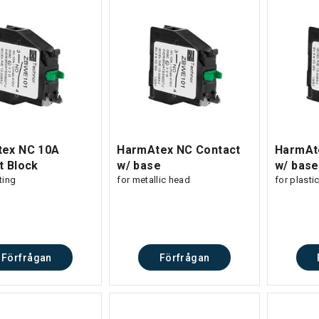
ex NC 10A
HarmAtex NC Contact
HarmAt
t Block
w/ base
w/ base
ting
for metallic head
for plasti
Förfrågan
Förfrågan