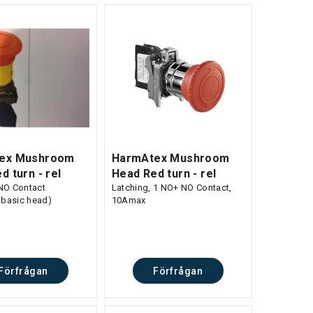
ex Mushroom
HarmAtex Mushroom
d turn - rel
Head Red turn - rel
NO Contact
Latching, 1 NO+ NO Contact,
 basic head)
10Amax
Förfrågan
Förfrågan