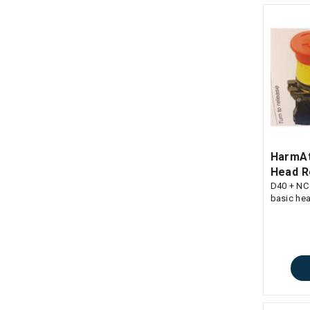
HarmA
Head Re
D40 + NC
basic he