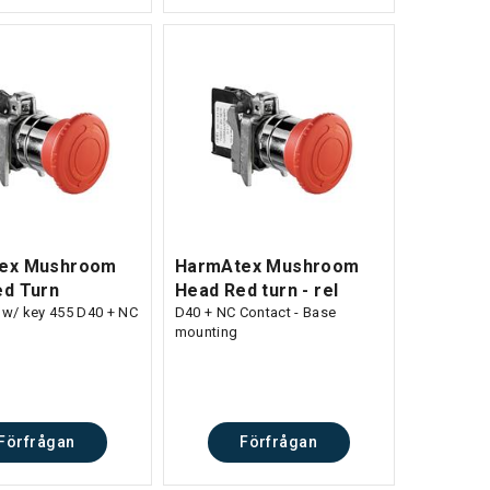
ex Mushroom
HarmAtex Mushroom
ed Turn
Head Red turn - rel
e w/ key 455 D40 + NC
D40 + NC Contact - Base
mounting
Förfrågan
Förfrågan