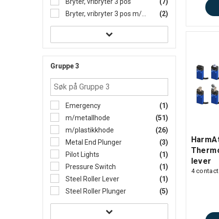
Bryter, vribryter 3 pos
(7)
Bryter, vribryter 3 pos m/nøkk
(2)
Gruppe 3
Emergency
(1)
m/metallhode
(51)
m/plastikkhode
(26)
HarmAt
Metal End Plunger
(3)
Thermo
Pilot Lights
(1)
lever
Pressure Switch
(1)
4 contact
Steel Roller Lever
(1)
Steel Roller Plunger
(5)