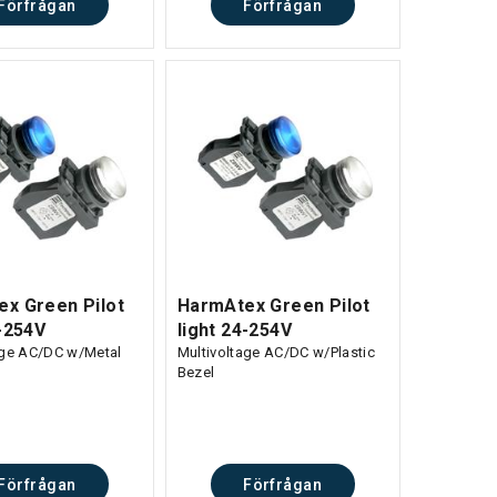
Förfrågan
Förfrågan
x Green Pilot
HarmAtex Green Pilot
4-254V
light 24-254V
age AC/DC w/Metal
Multivoltage AC/DC w/Plastic
Bezel
Förfrågan
Förfrågan