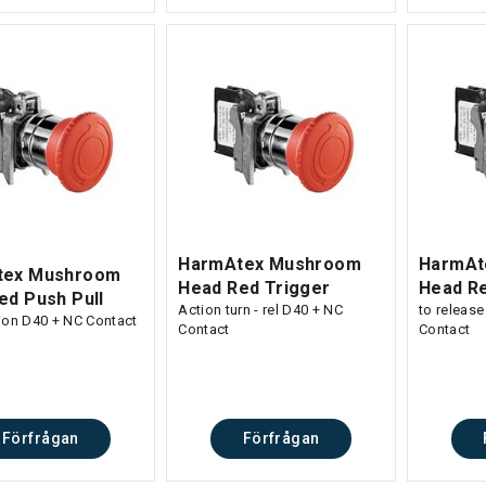
HarmAtex Mushroom
HarmAt
tex Mushroom
Head Red Trigger
Head R
ed Push Pull
Action turn - rel D40 + NC
to releas
ion D40 + NC Contact
Contact
Contact
Förfrågan
Förfrågan