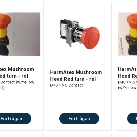
tex Mushroom
HarmAt
HarmAtex Mushroom
d turn - rel
Head Re
Head Red turn - rel
 Contact (w/Yellow
D40 +NC/
D40 + NO Contact
ad)
(w/Yellow
Förfrågan
Förfrågan