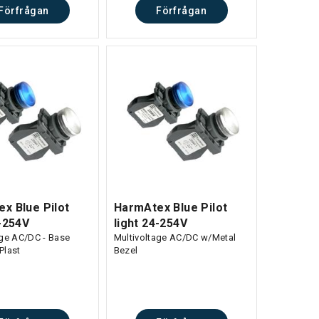
Förfrågan
Förfrågan
x Blue Pilot
HarmAtex Blue Pilot
4-254V
light 24-254V
age AC/DC - Base
Multivoltage AC/DC w/Metal
Plast
Bezel