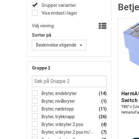
Betje
Grupper varianter
Visa endast i lager
Välj visning:
Sorter på
Beskrivelse stigende
Gruppe 2
HarmAt
Bryter, endebryter
(14)
Switch
Bryter, nivåbryter
(1)
T85°c (Us
Bryter, nødstopp
(11)
remanufa
Bryter, trykknapp
(26)
Bryter, vribryter 2 pos
(4)
Bryter, vribryter 2 pos m/nøkk
(7)