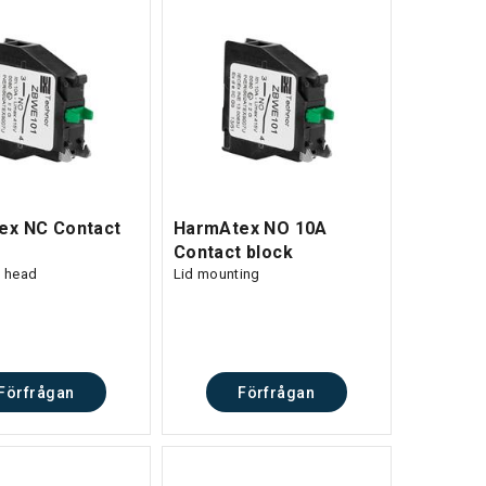
ex NC Contact
HarmAtex NO 10A
Contact block
c head
Lid mounting
Förfrågan
Förfrågan