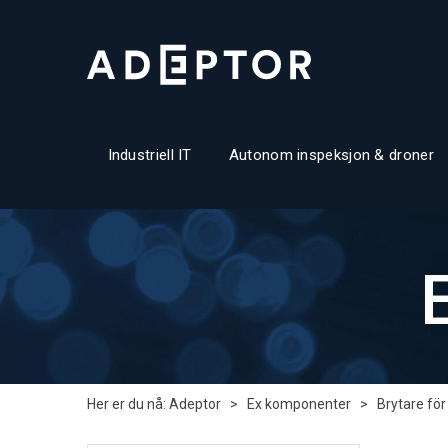
Industriell IT
Autonom inspeksjon & droner
Her er du nå:
Adeptor
>
Ex komponenter
>
Brytare för