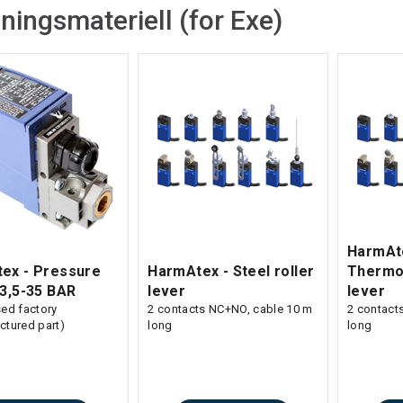
ningsmateriell (for Exe)
HarmAt
ex - Pressure
HarmAtex - Steel roller
Thermop
 3,5-35 BAR
lever
lever
ed factory
2 contacts NC+NO, cable 10 m
2 contact
ctured part)
long
long