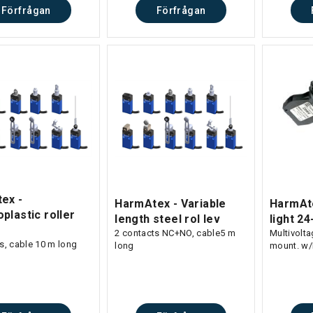
Förfrågan
Förfrågan
ex -
HarmAtex - Variable
HarmAte
plastic roller
length steel rol lev
light 2
2 contacts NC+NO, cable5 m
Multivolt
s, cable 10 m long
long
mount. w/