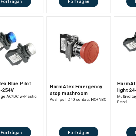
Förfrågan
Förfrågan
ex Blue Pilot
HarmAte
HarmAtex Emergency
4-254V
light 2
stop mushroom
age AC/DC w/Plastic
Multivolt
Push pull D40 contact NC+NBO
Bezel
Förfrågan
Förfrågan