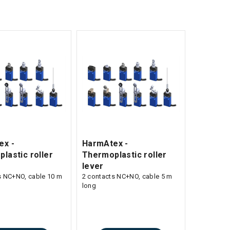
ex -
HarmAtex -
lastic roller
Thermoplastic roller
lever
s NC+NO, cable 10 m
2 contacts NC+NO, cable 5 m
long