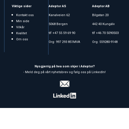
Viktige sider
Adeptor AS
Adeptor AB
Kontakt oss
Kanalveien 62
Bilgatan 20
Min side
5068 Bergen
442 40 Kungälv
Vilkår
tlf +47 55 59 69 90
tlf +46 70 5090503
Kvalitet
Om oss
Org: 997 293 851MVA
Org: 559280-9148
Nysgjerrig på hva som skjer i Adeptor?
- Meld deg på vårt nyhetsbrev og følg oss på LinkedIn!
Copyright © 2026 Adeptor AS - All rights reserved
Forretningssystem
og
nettbutikkløsning
levert av
Multicase™
Norge AS