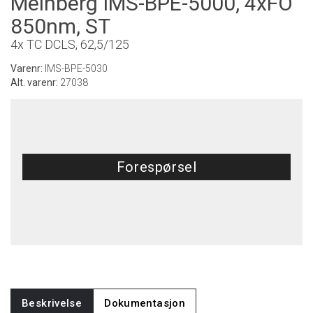
Meinberg IMS-BPE-5000, 4xFO
850nm, ST
4x TC DCLS, 62,5/125
Varenr:
IMS-BPE-5030
Alt. varenr:
27038
Forespørsel
Beskrivelse
Dokumentasjon