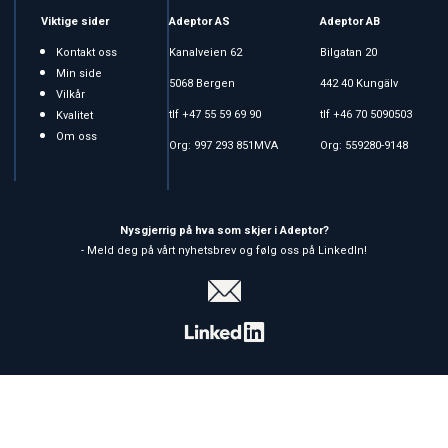
Viktige sider
Adeptor AS
Adeptor AB
Kontakt oss
Kanalveien 62
Bilgatan 20
Min side
5068 Bergen
442 40 Kungälv
Vilkår
tlf +47 55 59 69 90
tlf +46 70 5090503
Kvalitet
Om oss
Org: 997 293 851MVA
Org: 559280-9148
Nysgjerrig på hva som skjer i Adeptor?
- Meld deg på vårt nyhetsbrev og følg oss på LinkedIn!
Copyright © 2026 Adeptor AS - All rights reserved
Forretningssystem
og
nettbutikkløsning
levert av
Multicase™
Norge AS