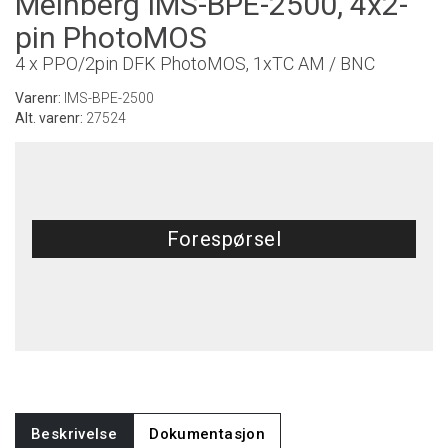
Meinberg IMS-BPE-2500, 4x2-
pin PhotoMOS
4 x PPO/2pin DFK PhotoMOS, 1xTC AM / BNC
Varenr:
IMS-BPE-2500
Alt. varenr:
27524
Forespørsel
Beskrivelse
Dokumentasjon