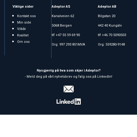
Viktige sider
Adeptor AS
Adeptor AB
Kontakt oss
Kanalveien 62
Bilgatan 20
Min side
5068 Bergen
442 40 Kungälv
Vilkår
tlf +47 55 59 69 90
tlf +46 70 5090503
Kvalitet
Om oss
Org: 997 293 851MVA
Org: 559280-9148
Nysgjerrig på hva som skjer i Adeptor?
- Meld deg på vårt nyhetsbrev og følg oss på LinkedIn!
Copyright © 2026 Adeptor AS - All rights reserved
Forretningssystem
og
nettbutikkløsning
levert av
Multicase™
Norge AS