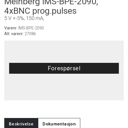
Meinberg IMS-BPE-2090,
4xBNC prog.pulses
5 V +-5%, 150 mA,
Varenr:
IMS-BPE-2090
Alt. varenr:
27086
Forespørsel
Beskrivelse
Dokumentasjon