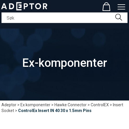
Ex-komponenter
Adeptor
>
Ex komponenter
>
Hawke Connector
>
ControlEX
>
Insert
Socket
>
ControlEx Insert IN 40 30 x 1.5mm Pins