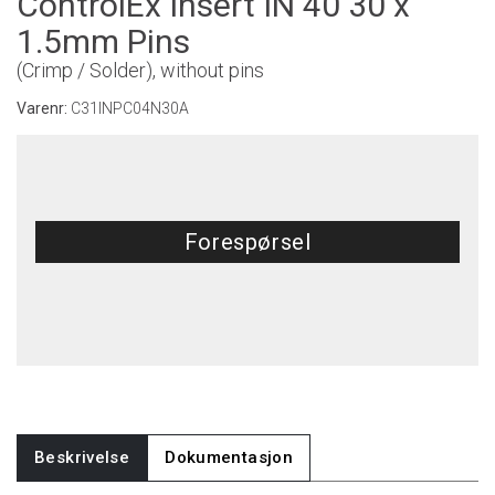
ControlEx Insert IN 40 30 x
1.5mm Pins
(Crimp / Solder), without pins
Varenr:
C31INPC04N30A
Forespørsel
Beskrivelse
Dokumentasjon