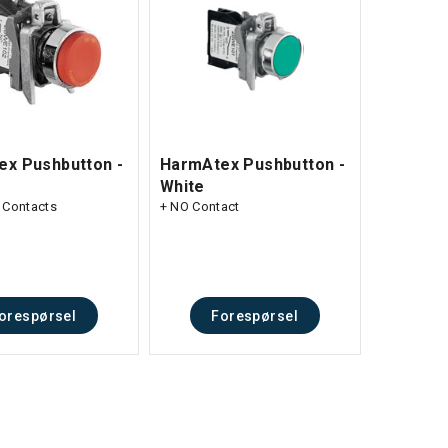
x Pushbutton -
HarmAtex Pushbutton -
White
 Contacts
+ NO Contact
orespørsel
Forespørsel