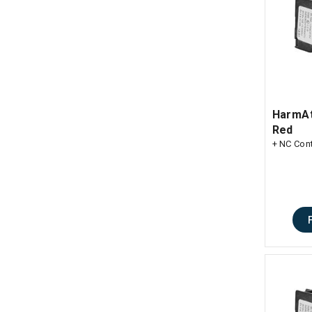
HarmAt
Red
+ NC Con