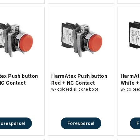
ex Push button
HarmAtex Push button
HarmAt
NC Contact
Red + NC Contact
White +
w/ colored silicone boot
w/ colore
Forespørsel
Forespørsel
F