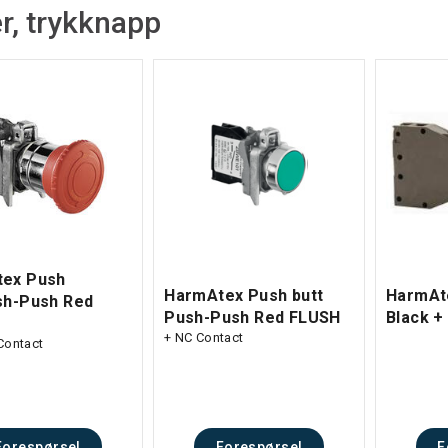
r, trykknapp
ex Push
HarmAtex Push butt
HarmAt
sh-Push Red
Push-Push Red FLUSH
Black +
+ NC Contact
Contact
Forespørsel
Forespørsel
F