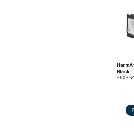
HarmAt
Black
+ NC + N