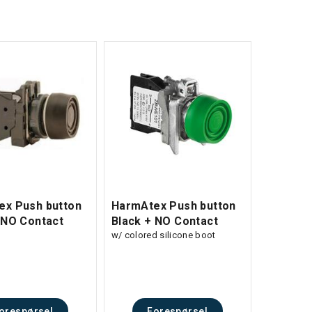
ex Push button
HarmAtex Push button
 NO Contact
Black + NO Contact
w/ colored silicone boot
orespørsel
Forespørsel