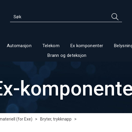
Automasjon
Telekom
Ex komponenter
Belysnin
Brann og deteksjon
Ex-komponente
ateriell (for Exe)
>
Bryter, trykknapp
>