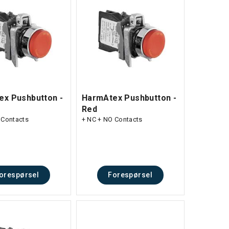
x Pushbutton -
HarmAtex Pushbutton -
Red
 Contacts
+ NC + NO Contacts
orespørsel
Forespørsel