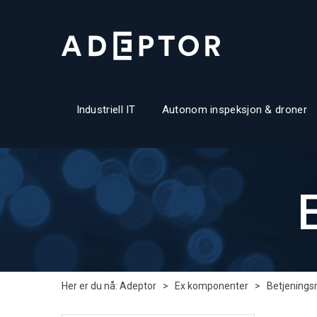
Industriell IT
Autonom inspeksjon & droner
Her er du nå:
Adeptor
>
Ex komponenter
>
Betjeningsm