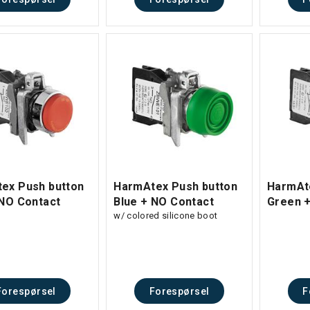
ex Push button
HarmAtex Push button
HarmAt
 NO Contact
Blue + NO Contact
Green +
w/ colored silicone boot
Forespørsel
Forespørsel
F