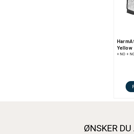
HarmAt
Yellow
+ NO + N
ØNSKER DU 