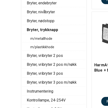
Bryter, endebryter
Bryter, nivåbryter
Bryter, nødstopp
Bryter, trykknapp
m/metallhode
m/plastikkhode
Bryter, vribryter 2 pos
Bryter, vribryter 2 pos m/nøkk
HarmAt
Blue +
Bryter, vribryter 3 pos
Bryter, vribryter 3 pos m/nøkk
Instrumentering
Kontrollampe, 24-254V