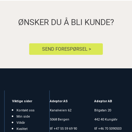
ØNSKER DU Å BLI KUNDE?
SEND FORESPØRSEL >
Viktige sider
Adeptor AS
Adeptor AB
Kontakt oss
Kanalveien 62
Bilgatan 20
Min side
5068 Bergen
442 40 Kungälv
Vilkår
tlf +47 55 59 69 90
tlf +46 70 5090503
Kvalitet