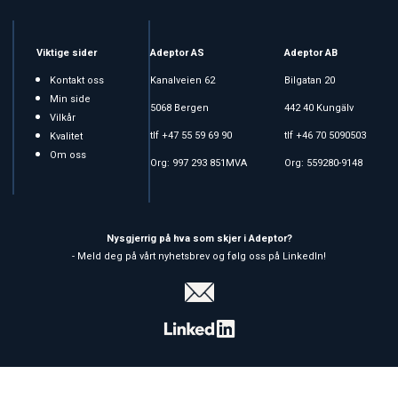
Viktige sider
Adeptor AS
Adeptor AB
Kontakt oss
Kanalveien 62
Bilgatan 20
Min side
5068 Bergen
442 40 Kungälv
Vilkår
tlf +47 55 59 69 90
tlf +46 70 5090503
Kvalitet
Om oss
Org: 997 293 851MVA
Org: 559280-9148
Nysgjerrig på hva som skjer i Adeptor?
- Meld deg på vårt nyhetsbrev og følg oss på LinkedIn!
Copyright © 2026 Adeptor AS - All rights reserved