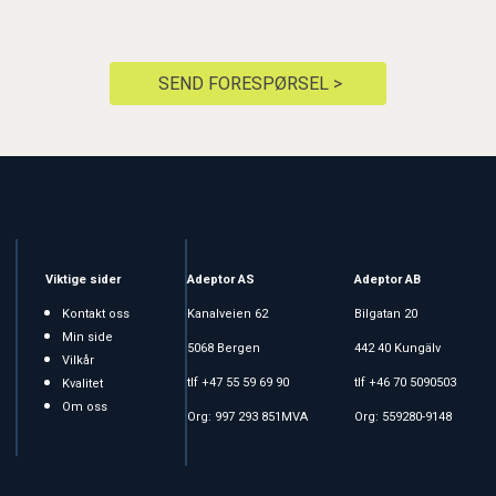
SEND FORESPØRSEL >
Viktige sider
Adeptor AS
Adeptor AB
Kontakt oss
Kanalveien 62
Bilgatan 20
Min side
5068 Bergen
442 40 Kungälv
Vilkår
tlf +47 55 59 69 90
tlf +46 70 5090503
Kvalitet
Om oss
Org: 997 293 851MVA
Org: 559280-9148