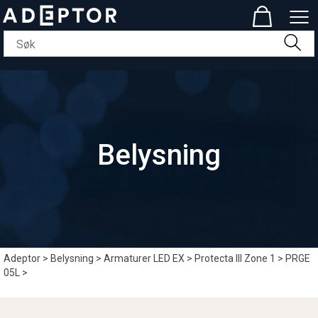
Belysning
Adeptor
>
Belysning
>
Armaturer LED EX
>
Protecta III Zone 1
>
PRGE
05L
>