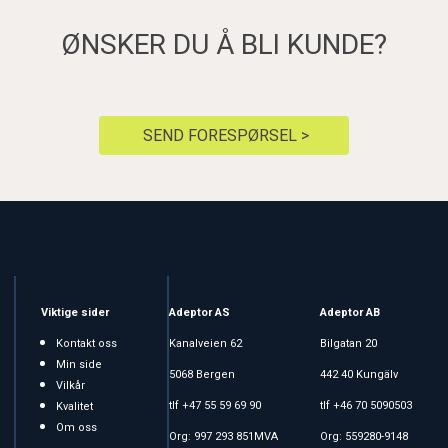
ØNSKER DU Å BLI KUNDE?
SEND FORESPØRSEL >
Viktige sider
Adeptor AS
Adeptor AB
Kontakt oss
Kanalveien 62
Bilgatan 20
Min side
5068 Bergen
442 40 Kungälv
Vilkår
tlf +47 55 59 69 90
tlf +46 70 5090503
Kvalitet
Om oss
Org: 997 293 851MVA
Org: 559280-9148