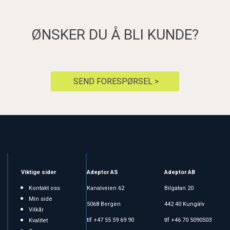
ØNSKER DU Å BLI KUNDE?
SEND FORESPØRSEL >
Viktige sider
Adeptor AS
Adeptor AB
Kontakt oss
Kanalveien 62
Bilgatan 20
Min side
5068 Bergen
442 40 Kungälv
Vilkår
tlf +47 55 59 69 90
tlf +46 70 5090503
Kvalitet