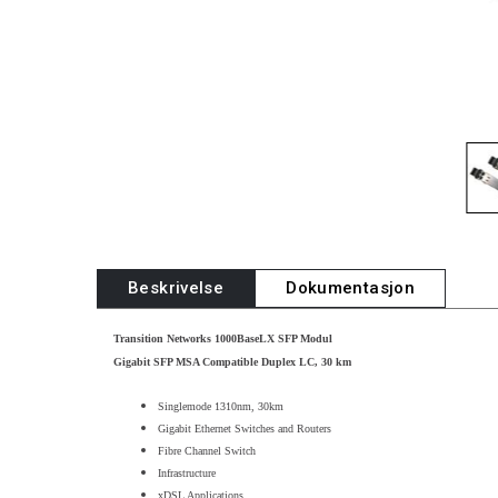
Beskrivelse
Dokumentasjon
Transition Networks 1000BaseLX SFP Modul
Gigabit SFP MSA Compatible Duplex LC, 30 km
Singlemode 1310nm, 30km
Gigabit Ethernet Switches and Routers
Fibre Channel Switch
Infrastructure
xDSL Applications