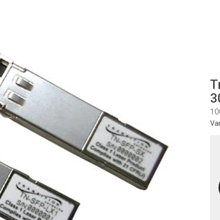
T
3
10
Va