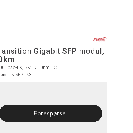
ransition Gigabit SFP modul,
0km
00Base-LX, SM 1310nm, LC
renr:
TN-SFP-LX3
Forespørsel