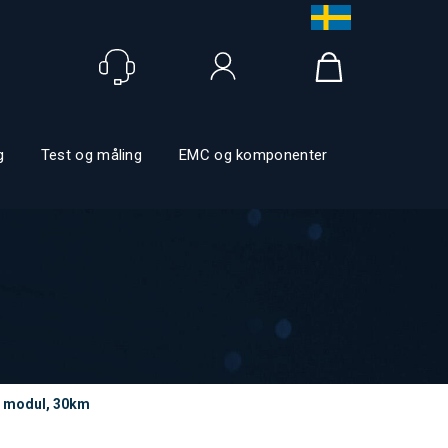
Logg inn
g
Test og måling
EMC og komponenter
P modul, 30km