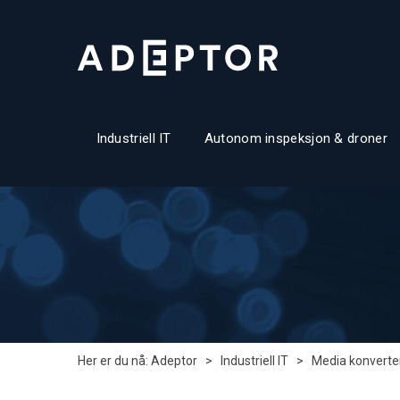
Industriell IT
Autonom inspeksjon & droner
Her er du nå:
Adeptor
>
Industriell IT
>
Media konverte