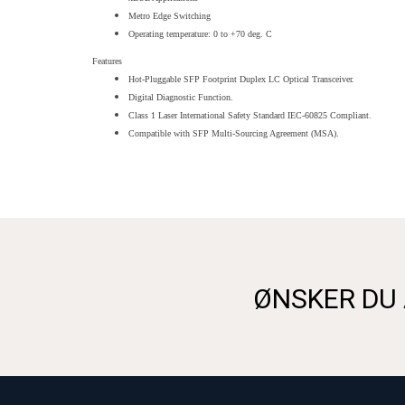
Metro Edge Switching
Operating temperature: 0 to +70 deg. C
Features
Hot-Pluggable SFP Footprint Duplex LC Optical Transceiver.
Digital Diagnostic Function.
Class 1 Laser International Safety Standard IEC-60825 Compliant
.
Compatible with SFP Multi-Sourcing Agreement (MSA).
ØNSKER DU 