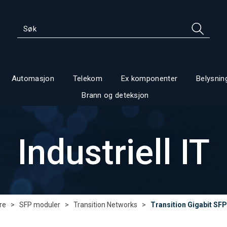
Automasjon
Telekom
Ex komponenter
Belysnin
Brann og deteksjon
Industriell IT
re
>
SFP moduler
>
Transition Networks
>
Transition Gigabit SF