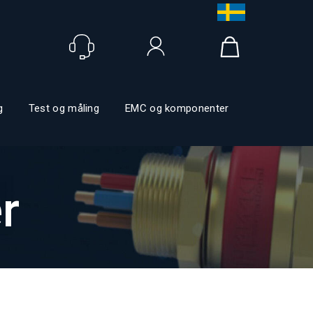
Logg inn
g
Test og måling
EMC og komponenter
r