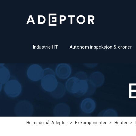
Industriell IT
Autonom inspeksjon & droner
Her er du nå:
Adeptor
>
Ex komponenter
>
Heater
>