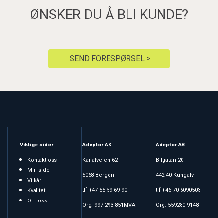
ØNSKER DU Å BLI KUNDE?
SEND FORESPØRSEL >
Viktige sider
Adeptor AS
Adeptor AB
Kontakt oss
Kanalveien 62
Bilgatan 20
Min side
5068 Bergen
442 40 Kungälv
Vilkår
tlf +47 55 59 69 90
tlf +46 70 5090503
Kvalitet
Om oss
Org: 997 293 851MVA
Org: 559280-9148