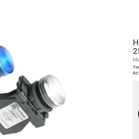
H
2
Mu
Va
Alt