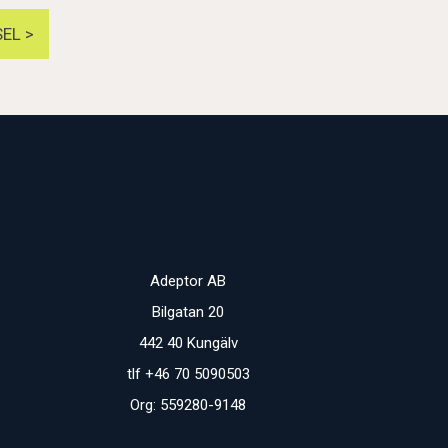
EL >
Adeptor AB
Bilgatan 20
442 40 Kungälv
tlf +46 70 5090503
Org: 559280-9148