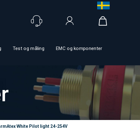
Logg inn
g
Test og måling
EMC og komponenter
r
rmAtex White Pilot light 24-254V