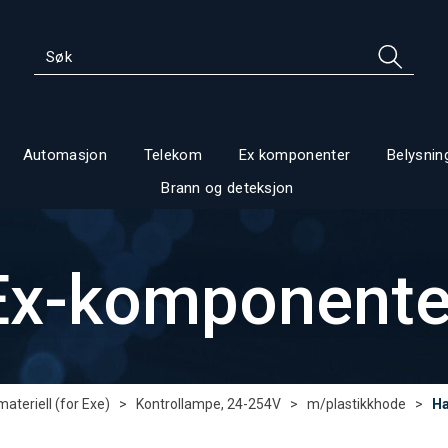
Automasjon
Telekom
Ex komponenter
Belysnin
Brann og deteksjon
Ex-komponente
ateriell (for Exe)
>
Kontrollampe, 24-254V
>
m/plastikkhode
>
Ha