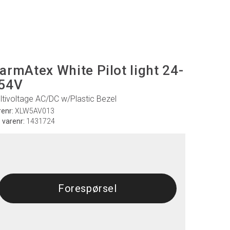
armAtex White Pilot light 24-
54V
ltivoltage AC/DC w/Plastic Bezel
renr:
XLW5AV013
. varenr:
1431724
Forespørsel