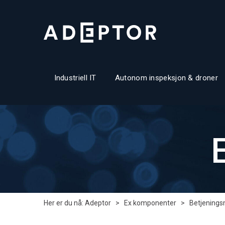
Industriell IT
Autonom inspeksjon & droner
Her er du nå:
Adeptor
>
Ex komponenter
>
Betjeningsm