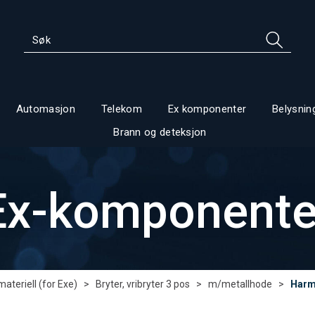
Automasjon
Telekom
Ex komponenter
Belysnin
Brann og deteksjon
Ex-komponente
ateriell (for Exe)
>
Bryter, vribryter 3 pos
>
m/metallhode
>
HarmA