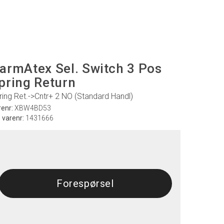
armAtex Sel. Switch 3 Pos
pring Return
ring Ret.->Cntr+ 2 NO (Standard Handl)
renr:
XBW4BD53
. varenr:
1431666
Forespørsel