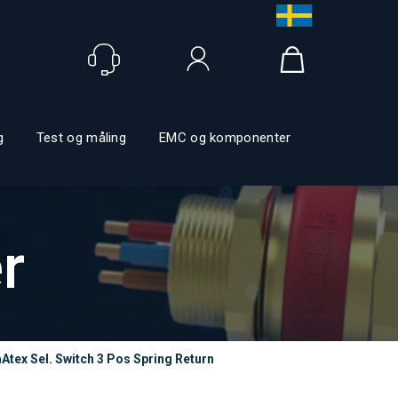
Logg inn
g
Test og måling
EMC og komponenter
r
tex Sel. Switch 3 Pos Spring Return