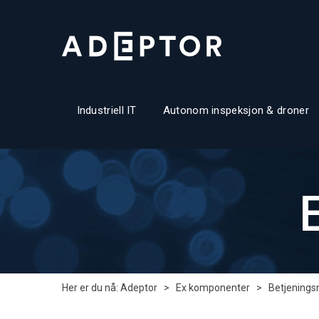
Industriell IT
Autonom inspeksjon & droner
Her er du nå:
Adeptor
>
Ex komponenter
>
Betjeningsm