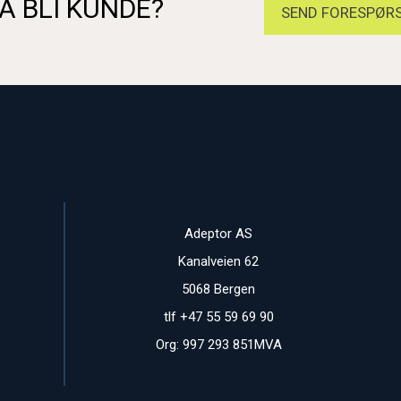
Å BLI KUNDE?
SEND FORESPØRS
Adeptor AS
Kanalveien 62
5068 Bergen
tlf +47 55 59 69 90
Org: 997 293 851MVA