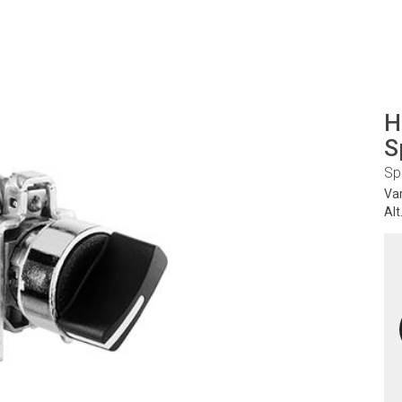
H
S
Sp
Va
Alt