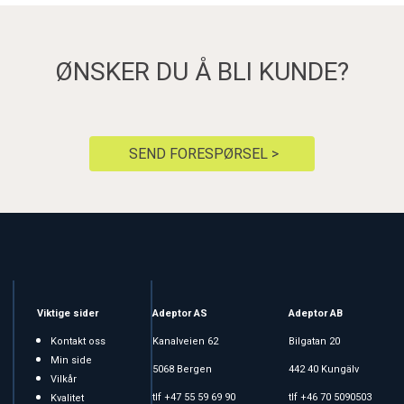
ØNSKER DU Å BLI KUNDE?
SEND FORESPØRSEL >
Viktige sider
Adeptor AS
Adeptor AB
Kontakt oss
Kanalveien 62
Bilgatan 20
Min side
5068 Bergen
442 40 Kungälv
Vilkår
tlf +47 55 59 69 90
tlf +46 70 5090503
Kvalitet