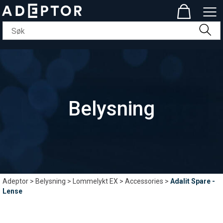
Belysning
Adeptor
>
Belysning
>
Lommelykt EX
>
Accessories
>
Adalit Spare -
Lense