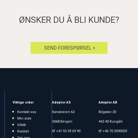
ØNSKER DU Å BLI KUNDE?
SEND FORESPØRSEL >
Viktige sider
Adeptor AS
Adeptor AB
Kontakt oss
Kanalveien 62
Bilgatan 20
Min side
5068 Bergen
442 40 Kungälv
Vilkår
tlf +47 55 59 69 90
tlf +46 70 5090503
Kvalitet
Om oss