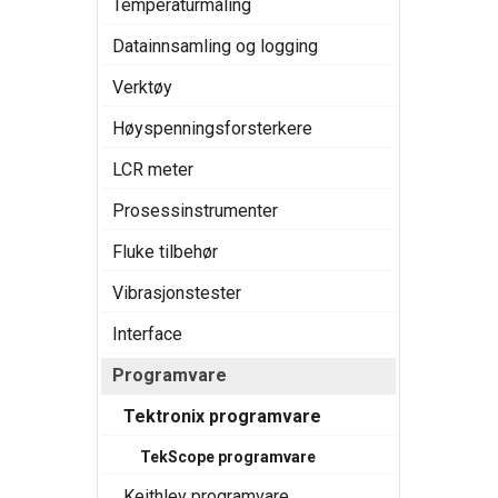
Temperaturmåling
Datainnsamling og logging
Verktøy
Høyspenningsforsterkere
LCR meter
Prosessinstrumenter
Fluke tilbehør
Vibrasjonstester
Interface
Programvare
Tektronix programvare
TekScope programvare
Keithley programvare