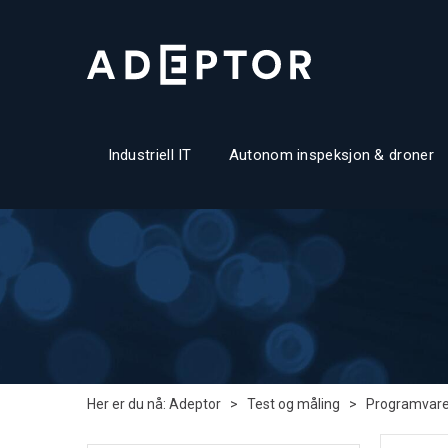
Industriell IT
Autonom inspeksjon & droner
Her er du nå:
Adeptor
>
Test og måling
>
Programvar