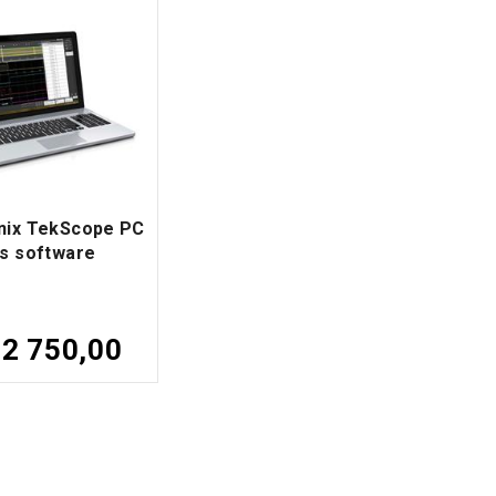
nix TekScope PC
is software
 2 750,00