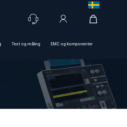
Logg inn
g
Test og måling
EMC og komponenter