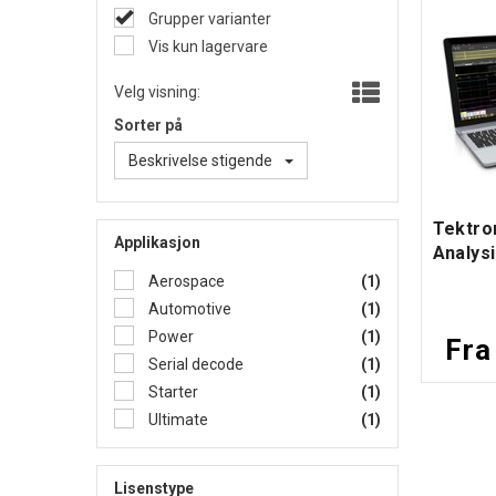
Grupper varianter
Vis kun lagervare
Velg visning:
Sorter på
Beskrivelse stigende
Tektro
Applikasjon
Analys
Aerospace
(1)
Automotive
(1)
Power
(1)
Fra
Serial decode
(1)
Starter
(1)
Ultimate
(1)
Lisenstype