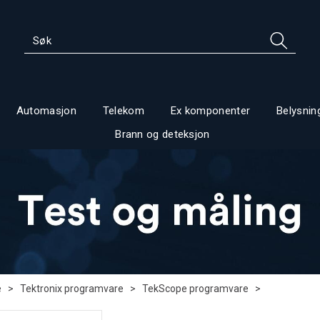
Automasjon
Telekom
Ex komponenter
Belysnin
Brann og deteksjon
e
>
Tektronix programvare
>
TekScope programvare
>