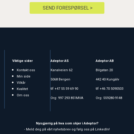
SEND FORESPØRSEL >
Viktige sider
Adeptor AS
Adeptor AB
Kontakt oss
Kanalveien 62
Bilgatan 20
Min side
5068 Bergen
442 40 Kungälv
Vilkår
tlf +47 55 59 69 90
tlf +46 70 5090503
Kvalitet
Om oss
Org: 997 293 851MVA
Org: 559280-9148
Nysgjerrig på hva som skjer i Adeptor?
- Meld deg på vårt nyhetsbrev og følg oss på LinkedIn!