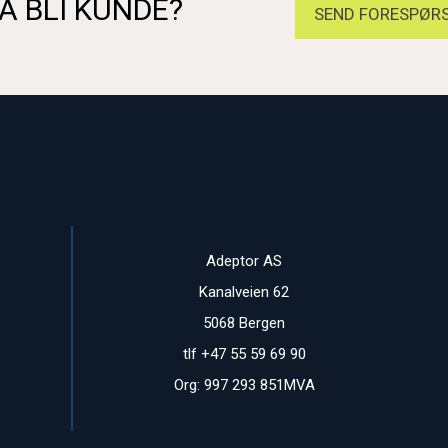
Å BLI KUNDE?
SEND FORESPØRS
Adeptor AS
Kanalveien 62
5068 Bergen
tlf +47 55 59 69 90
Org: 997 293 851MVA