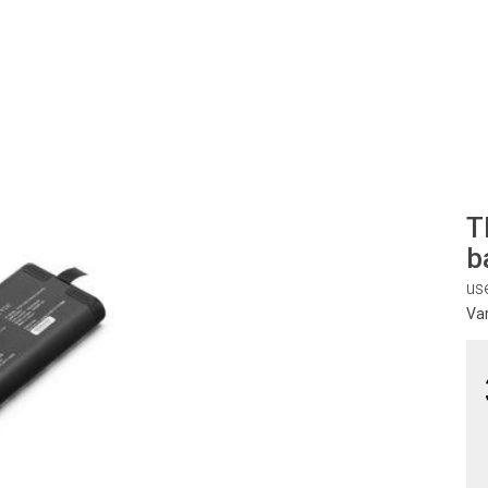
T
b
us
Va