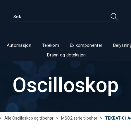
Automasjon
Telekom
Ex komponenter
Belysnin
Brann og deteksjon
Oscilloskop
>
Alle Oscilloskop og tilbehør
>
MSO2 serie tilbehør
>
TEKBAT-01 Add