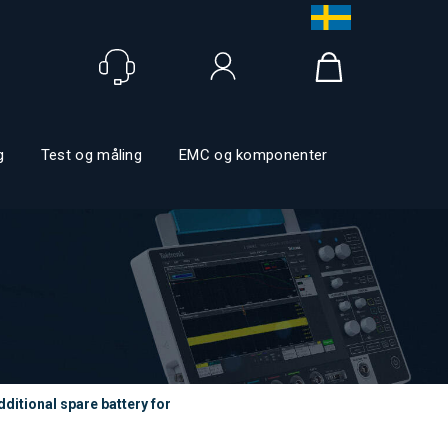
Logg inn
g
Test og måling
EMC og komponenter
itional spare battery for