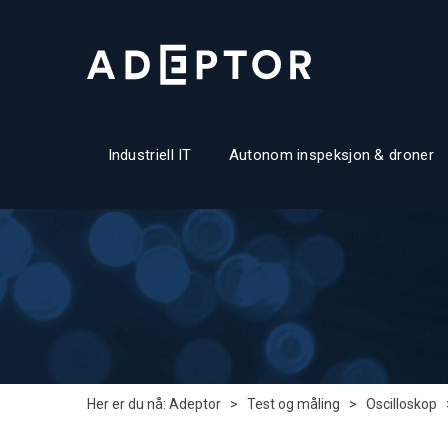
Industriell IT
Autonom inspeksjon & droner
Her er du nå:
Adeptor
>
Test og måling
>
Oscilloskop