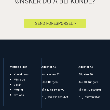
ØNSKER DU Å BLI KUNDE?
SEND FORESPØRSEL >
Viktige sider
Adeptor AS
Adeptor AB
Kontakt oss
Kanalveien 62
Bilgatan 20
Min side
5068 Bergen
442 40 Kungälv
Vilkår
tlf +47 55 59 69 90
tlf +46 70 5090503
Kvalitet
Om oss
Org: 997 293 851MVA
Org: 559280-9148