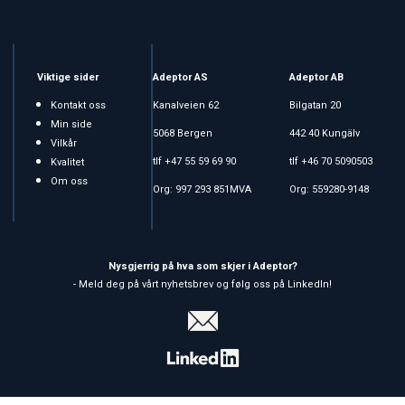
Viktige sider
Adeptor AS
Adeptor AB
Kontakt oss
Kanalveien 62
Bilgatan 20
Min side
5068 Bergen
442 40 Kungälv
Vilkår
tlf +47 55 59 69 90
tlf +46 70 5090503
Kvalitet
Om oss
Org: 997 293 851MVA
Org: 559280-9148
Nysgjerrig på hva som skjer i Adeptor?
- Meld deg på vårt nyhetsbrev og følg oss på LinkedIn!