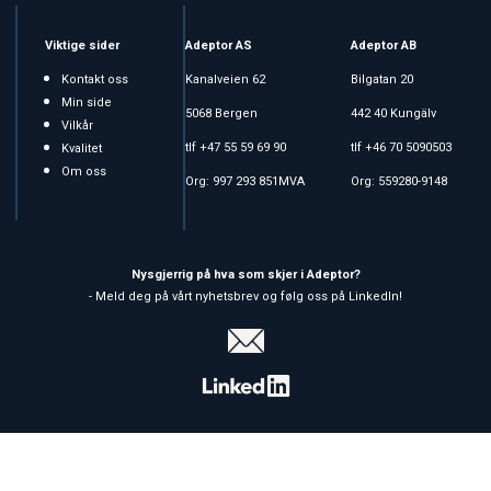
Viktige sider
Adeptor AS
Adeptor AB
Kontakt oss
Kanalveien 62
Bilgatan 20
Min side
5068 Bergen
442 40 Kungälv
Vilkår
tlf +47 55 59 69 90
tlf +46 70 5090503
Kvalitet
Om oss
Org: 997 293 851MVA
Org: 559280-9148
Nysgjerrig på hva som skjer i Adeptor?
- Meld deg på vårt nyhetsbrev og følg oss på LinkedIn!
Copyright © 2026 Adeptor AS - All rights reserved
Forretningssystem
og
nettbutikkløsning
levert av
Multicase™