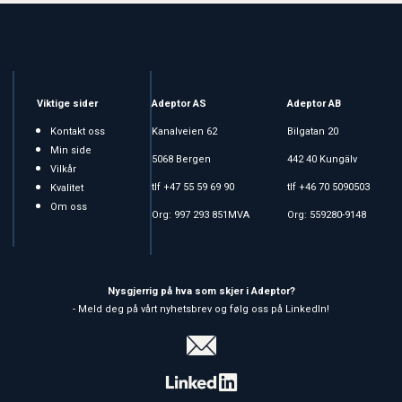
Viktige sider
Adeptor AS
Adeptor AB
Kontakt oss
Kanalveien 62
Bilgatan 20
Min side
5068 Bergen
442 40 Kungälv
Vilkår
tlf +47 55 59 69 90
tlf +46 70 5090503
Kvalitet
Om oss
Org: 997 293 851MVA
Org: 559280-9148
Nysgjerrig på hva som skjer i Adeptor?
- Meld deg på vårt nyhetsbrev og følg oss på LinkedIn!