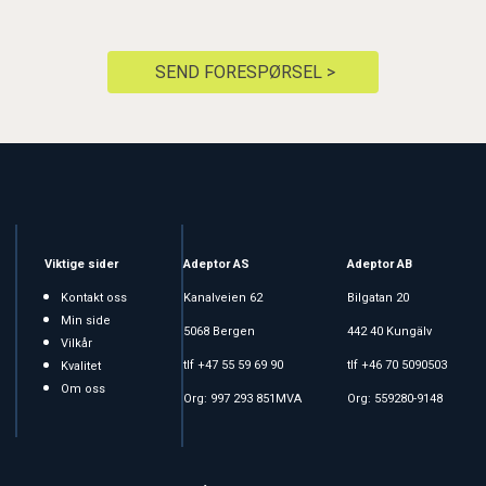
SEND FORESPØRSEL >
Viktige sider
Adeptor AS
Adeptor AB
Kontakt oss
Kanalveien 62
Bilgatan 20
Min side
5068 Bergen
442 40 Kungälv
Vilkår
tlf +47 55 59 69 90
tlf +46 70 5090503
Kvalitet
Om oss
Org: 997 293 851MVA
Org: 559280-9148