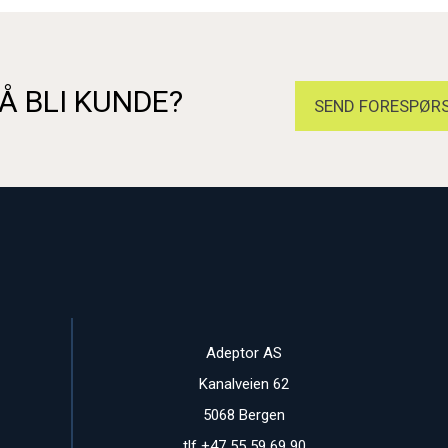
Å BLI KUNDE?
SEND FORESPØRS
Adeptor AS
Kanalveien 62
5068 Bergen
tlf +47 55 59 69 90