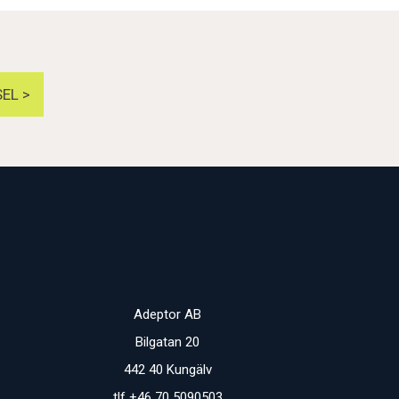
EL >
Adeptor AB
Bilgatan 20
442 40 Kungälv
tlf +46 70 5090503