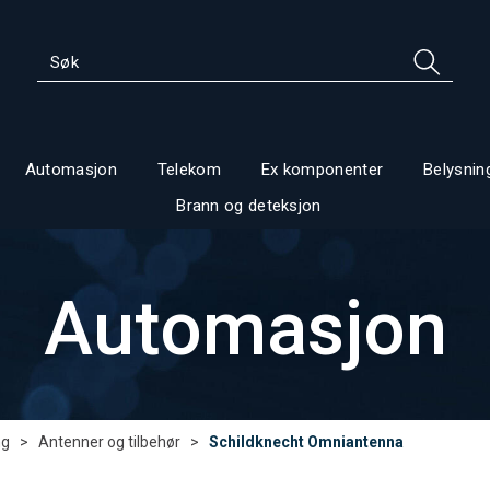
Automasjon
Telekom
Ex komponenter
Belysnin
Brann og deteksjon
Automasjon
ng
>
Antenner og tilbehør
>
Schildknecht Omniantenna