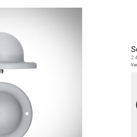
S
2.
Va