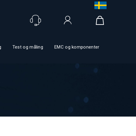
Logg inn
g
Test og måling
EMC og komponenter