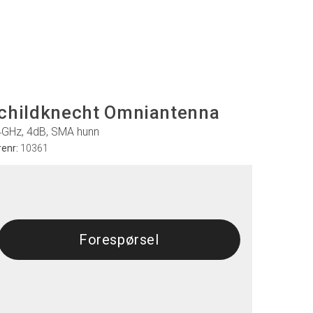
childknecht Omniantenna
4GHz, 4dB, SMA hunn
renr:
10361
Forespørsel