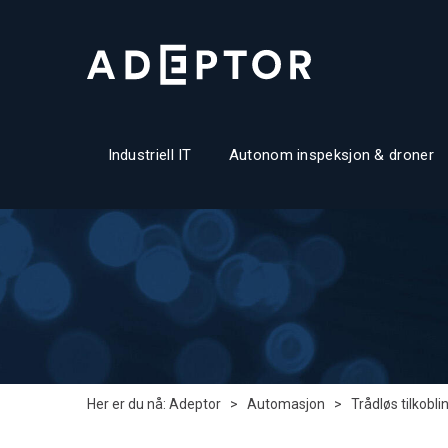
Industriell IT
Autonom inspeksjon & droner
Her er du nå:
Adeptor
>
Automasjon
>
Trådløs tilkobli