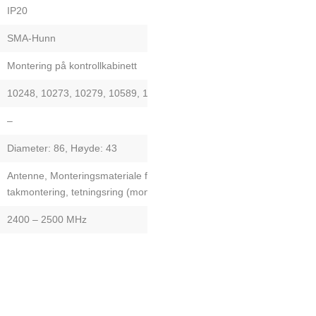
IP20
SMA-Hunn
Montering på kontrollkabinett
10248, 10273, 10279, 10589, 10629, 10935
–
Diameter: 86, Høyde: 43
Antenne, Monteringsmateriale for vegg- og
takmontering, tetningsring (montering nødvendig)
2400 – 2500 MHz