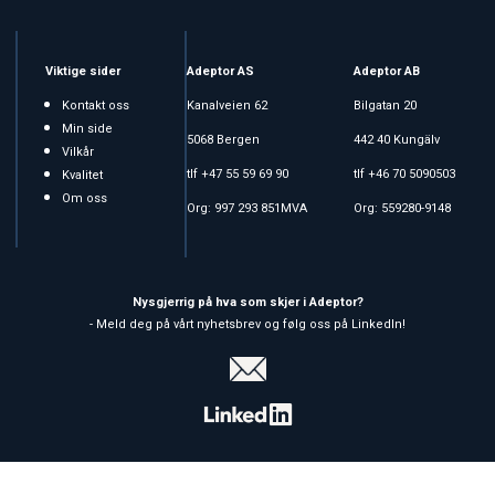
Viktige sider
Adeptor AS
Adeptor AB
Kontakt oss
Kanalveien 62
Bilgatan 20
Min side
5068 Bergen
442 40 Kungälv
Vilkår
tlf +47 55 59 69 90
tlf +46 70 5090503
Kvalitet
Om oss
Org: 997 293 851MVA
Org: 559280-9148
Nysgjerrig på hva som skjer i Adeptor?
- Meld deg på vårt nyhetsbrev og følg oss på LinkedIn!
Copyright © 2026 Adeptor AS - All rights reserved