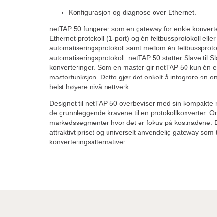
Konfigurasjon og diagnose over Ethernet.
netTAP 50 fungerer som en gateway for enkle konvert
Ethernet-protokoll (1-port) og én feltbussprotokoll eller 
automatiseringsprotokoll samt mellom én feltbussprotok
automatiseringsprotokoll. netTAP 50 støtter Slave til Sl
konverteringer. Som en master gir netTAP 50 kun én en
masterfunksjon. Dette gjør det enkelt å integrere en enk
helst høyere nivå nettverk.
Designet til netTAP 50 overbeviser med sin kompakte m
de grunnleggende kravene til en protokollkonverter. Om
markedssegmenter hvor det er fokus på kostnadene. De
attraktivt priset og universelt anvendelig gateway som t
konverteringsalternativer.