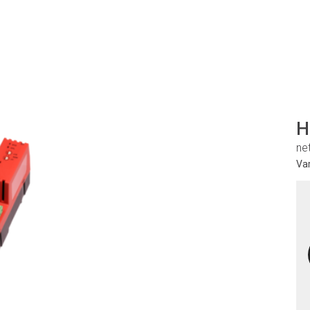
H
ne
Va