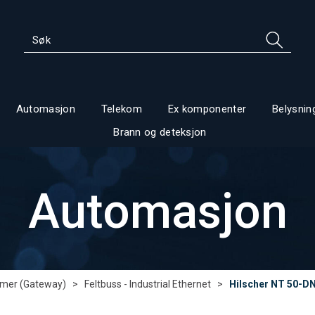
Automasjon
Telekom
Ex komponenter
Belysnin
Brann og deteksjon
Automasjon
rmer (Gateway)
>
Feltbuss - Industrial Ethernet
>
Hilscher NT 50-D