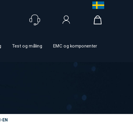
Logg inn
g
Test og måling
EMC og komponenter
N-EN