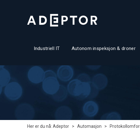
Industriell IT
Autonom inspeksjon & droner
Her er du nå:
Adeptor
>
Automasjon
>
Protokollomfo