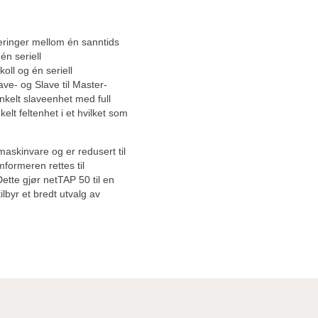
eringer mellom én sanntids
én seriell
oll og én seriell
ave- og Slave til Master-
kelt slaveenhet med full
elt feltenhet i et hvilket som
askinvare og er redusert til
formeren rettes til
tte gjør netTAP 50 til en
ilbyr et bredt utvalg av