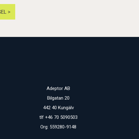
EL >
Adeptor AB
Bilgatan 20
442 40 Kungälv
tlf +46 70 5090503
Org: 559280-9148