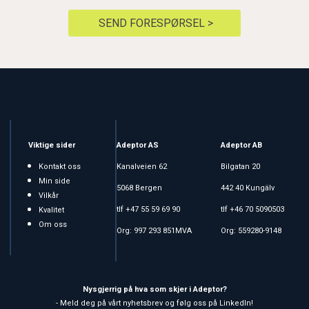
SEND FORESPØRSEL >
Viktige sider
Adeptor AS
Adeptor AB
Kontakt oss
Kanalveien 62
Bilgatan 20
Min side
5068 Bergen
442 40 Kungälv
Vilkår
tlf +47 55 59 69 90
tlf +46 70 5090503
Kvalitet
Om oss
Org: 997 293 851MVA
Org: 559280-9148
Nysgjerrig på hva som skjer i Adeptor?
- Meld deg på vårt nyhetsbrev og følg oss på LinkedIn!