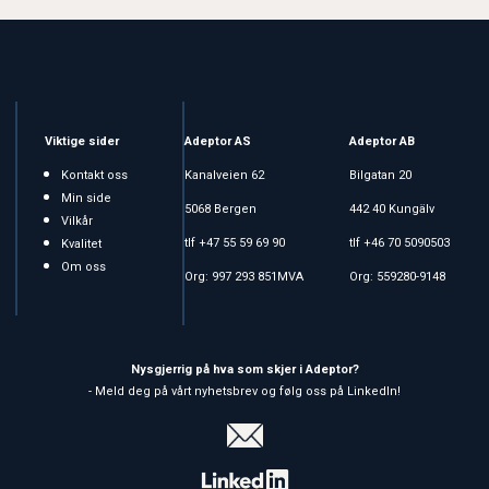
Viktige sider
Adeptor AS
Adeptor AB
Kontakt oss
Kanalveien 62
Bilgatan 20
Min side
5068 Bergen
442 40 Kungälv
Vilkår
tlf +47 55 59 69 90
tlf +46 70 5090503
Kvalitet
Om oss
Org: 997 293 851MVA
Org: 559280-9148
Nysgjerrig på hva som skjer i Adeptor?
- Meld deg på vårt nyhetsbrev og følg oss på LinkedIn!