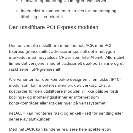
Firmware oppdatering via integrert webserver
Ingen ekstra komponenter kreves for montering og
tilkobling til bærekortet
Den utskiftbare PCI Express-modulen
Den universelle utskiftbare modulen netJACK med PCI
Express-grensesnittet adresserer spesielt det innebygde
markedet med høyytelses CPUer som Intel Atom®. Alternativt
finnes det versjoner med et tradisjonelt dual-port minne og et
raskt seriell SPI-grensesnitt.
Alle varianter har den kompakte designen til en lukket IP40-
modul som kan monteres uten bruk av verktøy. Ekstra
kostnader for den utskiftbare modulen vil ikke påløpe fordi
koblings- og monteringsskinner er utformet som
kontaktområder eller utskjæringer på vertssystemet.
netJACK kan monteres raskt og enkelt - rett før sending eller
senere av sluttkunden.
Med netJACK kan kundene realisere hele spekteret av