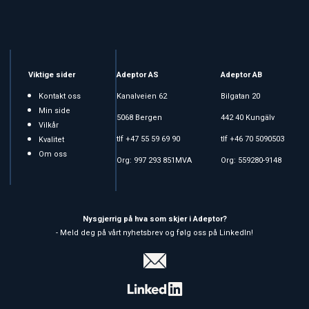
Viktige sider
Adeptor AS
Adeptor AB
Kontakt oss
Kanalveien 62
Bilgatan 20
Min side
5068 Bergen
442 40 Kungälv
Vilkår
tlf +47 55 59 69 90
tlf +46 70 5090503
Kvalitet
Om oss
Org: 997 293 851MVA
Org: 559280-9148
Nysgjerrig på hva som skjer i Adeptor?
- Meld deg på vårt nyhetsbrev og følg oss på LinkedIn!