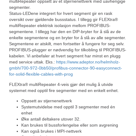
multiRepeater oppsett av et stjernenettverk med uavhengige
segmenter.
Status-LEDene integrert for hvert segment gir en rask
oversikt over gjeldende bussstatus. I tillegg gir FLEXtra®
multiRepeater elektrisk isolasjon mellom PROFIBUS-
segmentene. I tillegg har den en DIP-bryter for å slå av de
enkelte segmentene og en bryter for å slå av alle segmenter.
Segmentene er atskilt, men fortsetter å fungere for seg selv.
PROFIBUS-plugger er nødvendig for tilkobling til PROFIBUS-
kabelen. Vi anbefaler at hvert segment har minst en plugg
med service uttak. Eks.:
https://www.adeptor.no/helmholz-
gmbh/700-972-0bb50/profibus-connector-90-easyconnect-
for-solid-flexible-cables-with-prog
FLEXtra® multiRepeater 4-veis gjør det mulig å utvide
systemet med opptil fire segmenter med en enkelt enhet.
Oppsett av stjernenettverk
Systemutvidelse med opptil 3 segmenter med én
enhet
Øke antall deltakere utover 32.
Kan brukes til bussforlengelse eller som avgrening
Kan også brukes i MPI-nettverk