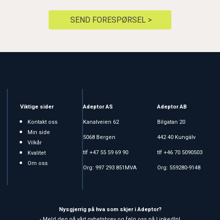
SEND FORESPØRSEL >
Viktige sider
Adeptor AS
Adeptor AB
Kontakt oss
Kanalveien 62
Bilgatan 20
Min side
5068 Bergen
442 40 Kungälv
Vilkår
tlf +47 55 59 69 90
tlf +46 70 5090503
Kvalitet
Om oss
Org: 997 293 851MVA
Org: 559280-9148
Nysgjerrig på hva som skjer i Adeptor?
- Meld deg på vårt nyhetsbrev og følg oss på LinkedIn!