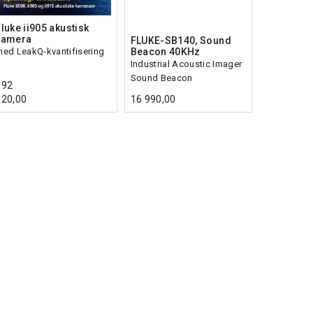
luke ii905 akustisk
kamera
FLUKE-SB140, Sound
ed LeakQ-kvantifisering
Beacon 40KHz
Industrial Acoustic Imager
Sound Beacon
192
620,00
16 990,00