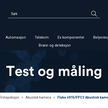
Automasjon
Telekom
Ex komponenter
Belysnin
Brann og deteksjon
R/inspeksjon
>
Akustisk kamera
>
Fluke ii915/FPC3 Akustisk kam