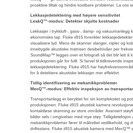
proaktive tiltak og hindre kostbare problemer. La oss 
Lekkasjedetektering med høyere sensitivitet
LeakQ™-modus: Detekter skjulte kostnader
Lekkasjer i trykkluft-, gass-, damp- og vakuumanlegg ka
økonomiske tap. Fluke ii915 forenkler lekkasjedetekter
visualisere lyd. Mens de skanner slanger, nipler og kob
innebygde akustiske matrisen desibelnivåer per frekve
SoundMap™ legges over et fotografi så det blir lett å lo
produksjonen går for fullt. Si farvel til tidkrevende inspe
lekkasjedetektering. Fluke ii915 har høyfrekvensområd
for å detektere akustiske lekkasjer mer effektivt.
Tidlig identifisering av mekanikkproblemer
MecQ™-modus: Effektiv inspeksjon av transporta
Transportanlegg er beryktet for sin kompleksitet og pote
produksjonen. Fluke ii915 akustisk kamera revolusjon
kontaktløse skanning av store områder. Avansert støyfil
bilder selv i omgivelser med mye støy. Tidligdeteksjon 
mekanikkproblemer fører til målrettet vedlikehold, og
driftsstans. Fluke ii915 akustisk kamera med MecQ™ er