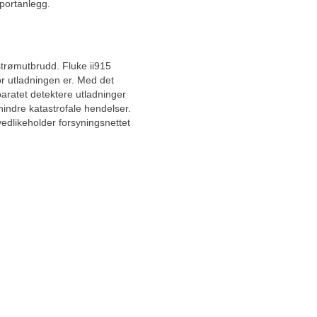
sportanlegg.
l strømutbrudd. Fluke ii915
vor utladningen er. Med det
ratet detektere utladninger
hindre katastrofale hendelser.
dlikeholder forsyningsnettet