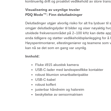
kontinuerlig drift og proaktivt vedlikehold av store tran
Visualisering av usynlige trusler
PDQ Mode™: Finn delutladninger
Delutladinger utgjør alvorlig risiko for alt fra lysbuer ti
omgjør delutladingslyder til bilder og viser nøyaktig h
utvidede frekvensområdet på 2–100 kHz kan dette appa
enda tidligere og støtter vedlikeholdsplanlegging for å 
Høyspentmontører, eltestingeniører og teamene som ve
kan nå se det som en gang var usynlig.
Innhold:
Fluke ii915 akustisk kamera
USB-C-lader med landsspesifikke kontakter
robust litiumion smartbatteripakke
USB-C-kabel
robust koffert
justerbar håndreim og halsreim
beskyttelse av sensormatrisen