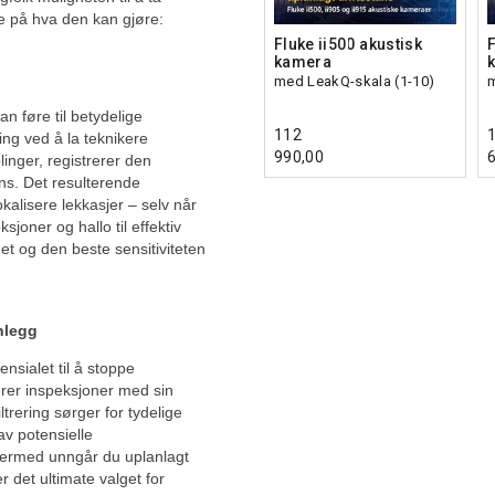
se på hva den kan gjøre:
Fluke ii500 akustisk
F
kamera
med LeakQ-skala (1-10)
m
n føre til betydelige
112
ing ved å la teknikere
990,00
linger, registrerer den
ns. Det resulterende
kalisere lekkasjer – selv når
ksjoner og hallo til effektiv
et og den beste sensitiviteten
nlegg
nsialet til å stoppe
erer inspeksjoner med sin
trering sørger for tydelige
av potensielle
 dermed unngår du uplanlagt
 det ultimate valget for