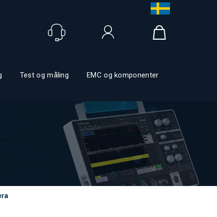
Logg inn
g
Test og måling
EMC og komponenter
era