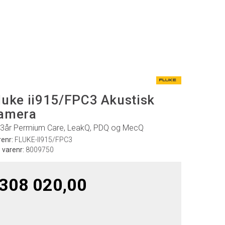
luke ii915/FPC3 Akustisk
amera
3år Permium Care, LeakQ, PDQ og MecQ
renr:
FLUKE-II915/FPC3
. varenr:
8009750
308 020,00