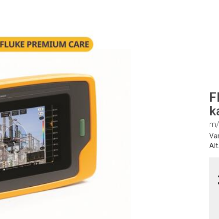
F
k
m/
Va
Alt