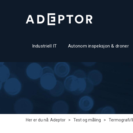
Industriell IT
Autonom inspeksjon & droner
Her er du nå:
Adeptor
>
Test og måling
>
Termografi/I