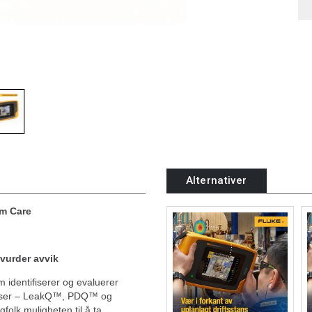
Alternativer
um Care
 vurder avvik
m identifiserer og evaluerer
moduser – LeakQ™, PDQ™ og
olk muligheten til å ta