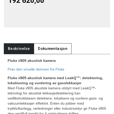
192 620,00
Beskrivelse
Dokumentasjon
Fluke ii905 akustisk kamera
Prøv den viruelle demoen fra Fluke
Fluke ii905 akustisk kamera med LeakQ™: detektering,
lokalisering og vurdering av gasslekkasjer
Med Fluke ii905 akustisk kamera utstyrt med LeakQ™-
teknologi for akustisk lekkasjedetektering kan
vedlikeholdsteam detektere, lokalisere og vurdere gass- og
vakuumlekkasjer effektivt. Enten du jobber med
trykkluftanlegg, rørledninger eller industriutstyr gir Fluke ii905
deg verdifull innsikt for å optimalisere driften.