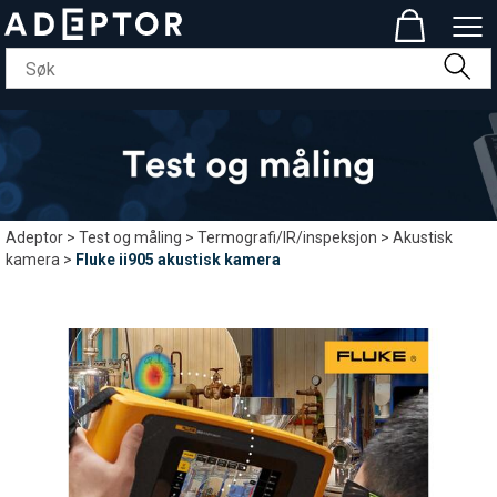
Adeptor
>
Test og måling
>
Termografi/IR/inspeksjon
>
Akustisk
kamera
>
Fluke ii905 akustisk kamera