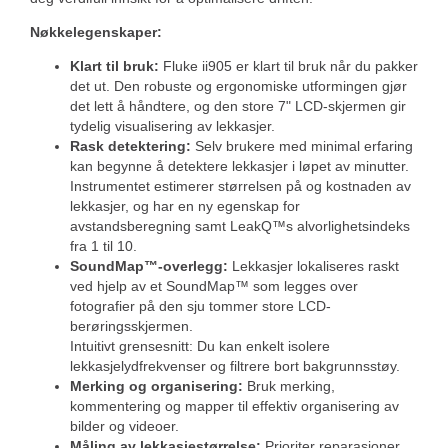
Nøkkelegenskaper:
Klart til bruk:
Fluke ii905 er klart til bruk når du pakker
det ut. Den robuste og ergonomiske utformingen gjør
det lett å håndtere, og den store 7" LCD-skjermen gir
tydelig visualisering av lekkasjer.
Rask detektering:
Selv brukere med minimal erfaring
kan begynne å detektere lekkasjer i løpet av minutter.
Instrumentet estimerer størrelsen på og kostnaden av
lekkasjer, og har en ny egenskap for
avstandsberegning samt LeakQ™s alvorlighetsindeks
fra 1 til 10.
SoundMap™-overlegg:
Lekkasjer lokaliseres raskt
ved hjelp av et SoundMap™ som legges over
fotografier på den sju tommer store LCD-
berøringsskjermen.
Intuitivt grensesnitt: Du kan enkelt isolere
lekkasjelydfrekvenser og filtrere bort bakgrunnsstøy.
Merking og organisering:
Bruk merking,
kommentering og mapper til effektiv organisering av
bilder og videoer.
Måling av lekkasjestørrelse:
Prioriter reparasjoner