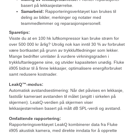
basert på lekkasjestørrelse.
Samarbeid:
Rapporteringsverktøyet kan brukes til
deling av bilder, merkinger og notater med
teammedlemmer og reparasjonspersonell.
Sparetips:
Visste du at en 100 hk luftkompressor kan bruke strøm for
over 500 000 kr årlig? Utrolig nok kan inntil 30 % av forbruket
være bortkastet på grunn av trykkluftledninger som lekker.
Mange bedrifter unnlater å vurdere virkningsgraden i
trykkluftanleggene sine, og utvider kapasiteten unødig. Fluke
ii905 bidrar til å finne lekkasjer, optimalisere energiforbruket
samt redusere kostnader.
LeakQ™-modus:
Automatisk avstandsestimering: Når det påvises en lekkasje,
fastslår kameraet avstanden til målet (angitt i sirkelen på
skjermen). LeakQ-verdien på skjermen viser
lekkasjestørrelsen basert på målt dB SPL-verdi og avstand.
Omfattende rapportering:
Rapporteringsverktøyet LeakQ kombinerer data fra Fluke
ii905 akustisk kamera, med direkte inndata for å opprette