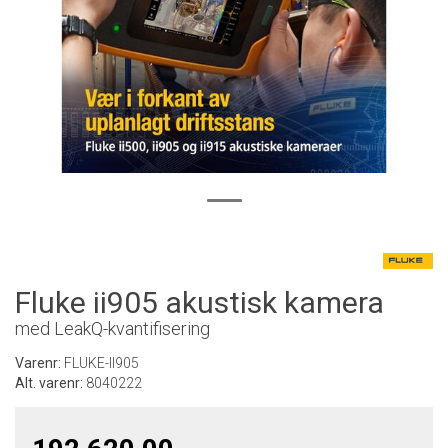
Fluke ii905 akustisk kamera
med LeakQ-kvantifisering
Varenr:
FLUKE-II905
Alt. varenr:
8040222