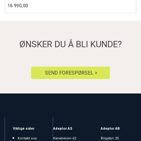
16 990,00
ØNSKER DU Å BLI KUNDE?
SEND FORESPØRSEL >
Viktige sider
Adeptor AS
Adeptor AB
Kontakt oss
Kanalveien 62
Bilgatan 20