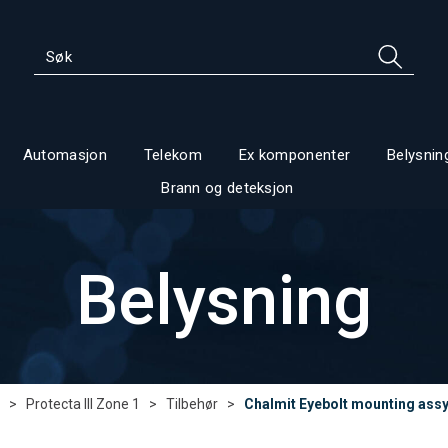
Automasjon
Telekom
Ex komponenter
Belysnin
Brann og deteksjon
Belysning
>
Protecta III Zone 1
>
Tilbehør
>
Chalmit Eyebolt mounting ass