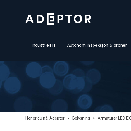
Industriell IT
Autonom inspeksjon & droner
Her er du nå:
Adeptor
>
Belysning
>
Armaturer LED EX