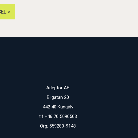
EL >
Adeptor AB
Bilgatan 20
442 40 Kungälv
tlf +46 70 5090503
Org: 559280-9148