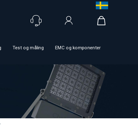
Logg inn
g
Test og måling
EMC og komponenter
y