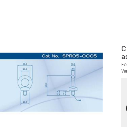
C
a
Fo
Va