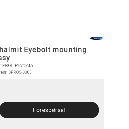
halmit Eyebolt mounting
ssy
r PRGE Protecta
renr:
SPRO5-0005
Forespørsel