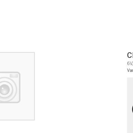
C
6V
Va