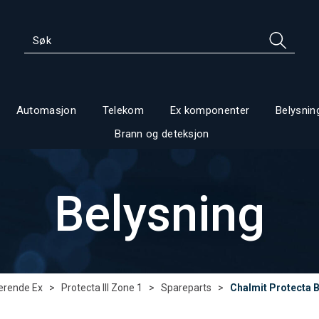
Automasjon
Telekom
Ex komponenter
Belysnin
Brann og deteksjon
Belysning
erende Ex
>
Protecta III Zone 1
>
Spareparts
>
Chalmit Protecta B