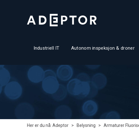
Industriell IT
Autonom inspeksjon & droner
Her er du nå:
Adeptor
>
Belysning
>
Armaturer Fluoris