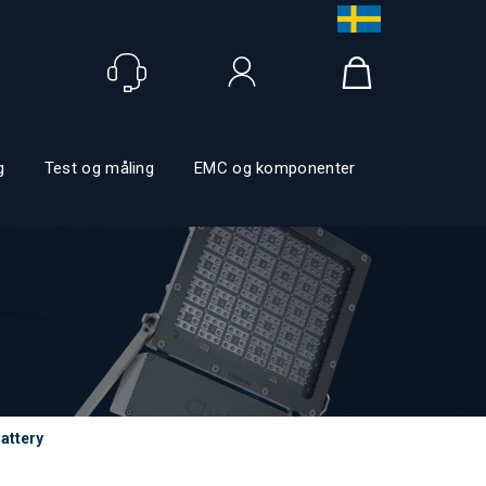
Logg inn
g
Test og måling
EMC og komponenter
attery