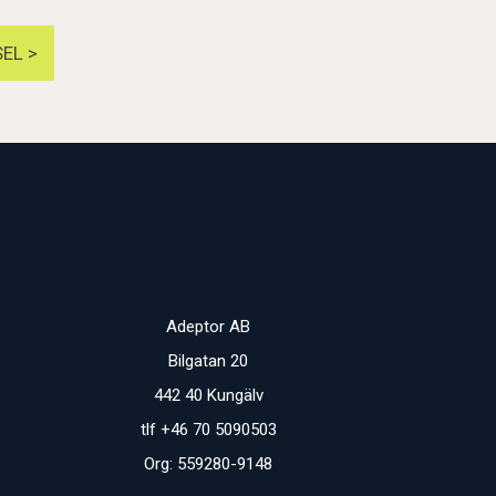
EL >
Adeptor AB
Bilgatan 20
442 40 Kungälv
tlf +46 70 5090503
Org: 559280-9148