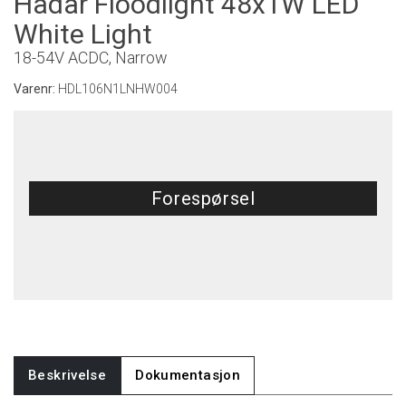
Hadar Floodlight 48x1W LED
White Light
18-54V ACDC, Narrow
Varenr:
HDL106N1LNHW004
Forespørsel
Beskrivelse
Dokumentasjon