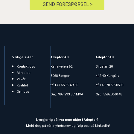
SEND FORESPØRSEL >
Viktige sider
Adeptor AS
Adeptor AB
Kontakt oss
Kanalveien 62
Bilgatan 20
Min side
5068 Bergen
442 40 Kungälv
Vilkår
tlf +47 55 59 69 90
tlf +46 70 5090503
Kvalitet
Om oss
Org: 997 293 851MVA
Org: 559280-9148
Nysgjerrig på hva som skjer i Adeptor?
- Meld deg på vårt nyhetsbrev og følg oss på LinkedIn!