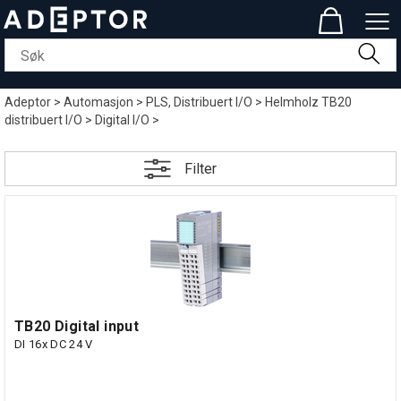
Adeptor
>
Automasjon
>
PLS, Distribuert I/O
>
Helmholz TB20
distribuert I/O
>
Digital I/O
>
Filter
TB20 Digital input
DI 16x DC 24 V