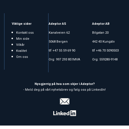
Viktige sider
Adeptor AS
Adeptor AB
Kontakt oss
Kanalveien 62
Bilgatan 20
Min side
5068 Bergen
442 40 Kungälv
Vilkår
tlf +47 55 59 69 90
tlf +46 70 5090503
Kvalitet
Om oss
Org: 997 293 851MVA
Org: 559280-9148
Nysgjerrig på hva som skjer i Adeptor?
- Meld deg på vårt nyhetsbrev og følg oss på LinkedIn!